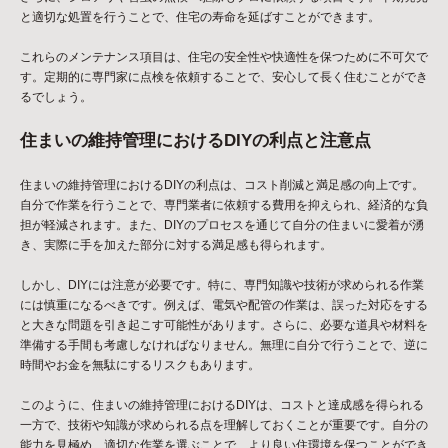
と適切な処置を行うことで、住宅の寿命を延ばすことができます。
これらのメンテナンス項目は、住宅の安全性や快適性を保つために不可欠で
す。定期的に専門家に点検を依頼することで、安心して長く住むことができ
るでしょう。
住まいの維持管理におけるDIYの利点と注意点
住まいの維持管理におけるDIYの利点は、コスト削減と満足感の向上です。
自分で作業を行うことで、専門業者に依頼する費用を抑えられ、経済的な負
担が軽減されます。また、DIYのプロセスを通じて自分の住まいに愛着が湧
き、実際に手を加えた部分に対する満足感も得られます。
しかし、DIYには注意が必要です。特に、専門知識や技術が求められる作業
には慎重になるべきです。例えば、電気や配管の作業は、誤った対応をする
と大きな問題を引き起こす可能性があります。さらに、必要な道具や材料を
準備する手間も考慮しなければなりません。無理に自分で行うことで、逆に
時間やお金を無駄にするリスクもあります。
このように、住まいの維持管理におけるDIYは、コストと達成感を得られる
一方で、技術や知識が求められる点を理解しておくことが重要です。自分の
能力を見極め、適切な作業を選ぶことで、より良い住環境を保つことができ