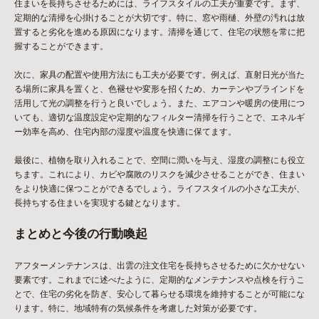
住まいを長持ちさせるためには、ライフスタイルの工夫が重要です。まず、
定期的な清掃を心掛けることが大切です。特に、窓や雨樋、外壁の汚れは放
置すると劣化を進める原因になります。清掃を通じて、住宅の状態を常に把
握することができます。
次に、家具の配置や使用方法にも工夫が必要です。例えば、直射日光が当た
る場所に家具を置くと、色褪せや変形を招くため、カーテンやブラインドを
活用して光の調整を行うと良いでしょう。また、エアコンや暖房の使用につ
いても、適切な温度設定や定期的なフィルター清掃を行うことで、エネルギ
ー効率を高め、住宅内部の湿度や温度を快適に保てます。
最後に、植物を取り入れることで、空間に潤いを与え、湿度の調整にも役立
ちます。これにより、カビや腐敗のリスクを減少させることができ、住まい
をより快適に保つことができるでしょう。ライフスタイルの小さな工夫が、
長持ちする住まいを実現する鍵となります。
まとめと今後の行動喚起
アフターメンテナンスは、出雲の注文住宅を長持ちさせるために欠かせない
要素です。これまでに述べたように、定期的なメンテナンスや点検を行うこ
とで、住宅の劣化を防ぎ、安心して暮らせる環境を維持することが可能にな
ります。特に、地域特有の気候条件を考慮した対策が必要です。