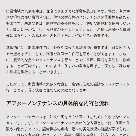
出雲地域の気候条件は、住宅にさまざまな影響を及ぼします。特に、冬の寒
さや湿気の多い梅雨時期は、住宅の耐久性やメンテナンスの重要性を高める
要因です。寒冷な冬は、断熱性の重要性を示し、適切な断熱材を使用しない
と、暖房効率が低下し、光熱費が高くなります。また、湿気は木材や金属部
分に腐食やカビの原因を引き起こすため、特に注意が必要です。
具体的には、出雲地域では、外壁や屋根の素材選びが重要です。耐久性のあ
る外壁材を選ぶことで、風雨や湿気から住宅を守ることができます。さら
に、定期的な点検やメンテナンスを行うことで、早期に問題を発見し、修繕
することが可能です。これにより、住まいの寿命を延ばし、安心して暮らせ
る環境を維持することができます。
したがって、出雲地域の気候を考慮し、適切な住宅の設計やメンテナンスを
行うことが、長く快適に住むための鍵となります。
アフターメンテナンスの具体的な内容と流れ
アフターメンテナンスは、注文住宅を長く快適に住むために欠かせないプロ
セスです。まず、アフターメンテナンスの具体的な内容としては、住宅の外
観や内装のチェック、設備機器の点検、建材の劣化状況の確認が挙げられま
す。これらを定期的に行うことで、早期に問題を発見し、対応することが可