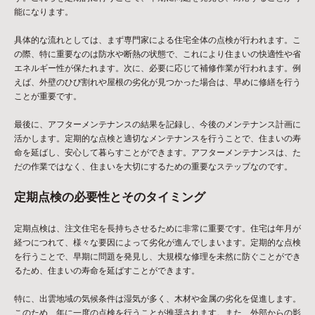
能になります。
具体的な流れとしては、まず専門家による住宅全体の点検が行われます。こ
の際、特に重要なのは防水や断熱の状態で、これにより住まいの快適性や省
エネルギー性が保たれます。次に、必要に応じて補修作業が行われます。例
えば、外壁のひび割れや屋根の劣化が見つかった場合は、早めに修繕を行う
ことが重要です。
最後に、アフターメンテナンスの結果を記録し、今後のメンテナンス計画に
活かします。定期的な点検と適切なメンテナンスを行うことで、住まいの寿
命を延ばし、安心して暮らすことができます。アフターメンテナンスは、た
だの作業ではなく、住まいを大切にするための重要なステップなのです。
定期点検の必要性とそのタイミング
定期点検は、注文住宅を長持ちさせるために非常に重要です。住宅は年月が
経つにつれて、様々な要因によって劣化が進んでしまいます。定期的な点検
を行うことで、早期に問題を発見し、大規模な修理を未然に防ぐことができ
るため、住まいの寿命を延ばすことができます。
特に、出雲地域の気候条件は湿気が多く、木材や金属の劣化を促進します。
このため、年に一度の点検を行うことが推奨されます。また、外部からの影