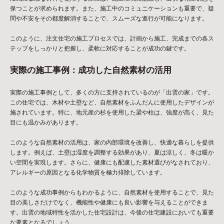
保つことが求められます。また、施工中のコミュニケーションも重要で、疑
問や不安をその都度解消することで、スムーズな進行が可能になります。
このように、注文住宅の施工プロセスでは、計画から施工、完成までの各ス
テップをしっかりと把握し、柔軟に対応することが成功の鍵です。
実際の施工事例：成功した自然素材の活用
実際の施工事例として、多くの方に支持されているのが「出雲の家」です。
この住宅では、木材や土壁など、自然素材をふんだんに使用したデザインが
施されています。特に、地元産の杉を使用した梁や柱は、強度が高く、見た
目にも温かみがあります。
このような自然素材の活用は、家の内部環境を改善し、快適な暮らしを提供
します。例えば、土壁は湿度を調整する効果があり、夏は涼しく、冬は暖か
い空間を実現します。さらに、健康にも配慮した素材選びがなされており、
アレルギーの原因となる化学物質を極力排除しています。
このような成功事例からもわかるように、自然素材を使用することで、見た
目の美しさだけでなく、機能性や健康にも良い影響を与えることができま
す。出雲の地域特性を活かした住宅設計は、今後の住宅建設においても重要
な要素となるでしょう。