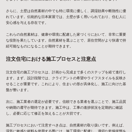
さらに、土壁は自然素材の中でも特に環境に優しく、調湿効果や断熱性に優
れています。伝統的な日本家屋では、土壁が多く用いられており、住む人に
安心感を与える存在です。
これらの自然素材は、健康や環境に配慮した家づくりにおいて、非常に重要
な役割を果たしています。自然素材を選ぶことで、居住空間がより快適で持
続可能なものになることが期待できます。
注文住宅における施工プロセスと注意点
注文住宅の施工プロセスは、計画から完成まで多くのステップを経て進行し
ます。まず、設計段階では、クライアントの希望やライフスタイルを反映さ
せることが重要です。これにより、住まいの形が具体化し、施工に向けた基
盤が整います。
次に、施工業者の選定が必要です。信頼できる業者を選ぶことで、施工品質
や納期の遵守が期待できます。施工中は、工事の進捗状況を定期的に確認
し、必要に応じて修正を加えることが大切です。
施工プロセスにおいて注意すべき点は、自然素材の取り扱いです。例えば、
湿気に敏感な材料を使用する際には、施工環境に配慮し、適切な乾燥状態を