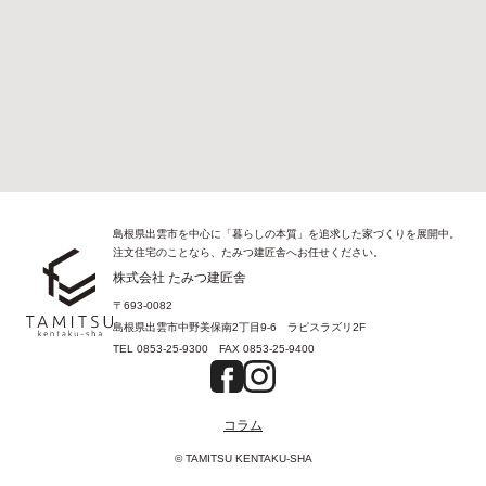
島根県出雲市を中心に「暮らしの本質」を追求した家づくりを展開中。
注文住宅のことなら、たみつ建匠舎へお任せください。
株式会社 たみつ建匠舎
〒693-0082
島根県出雲市中野美保南2丁目9-6 ラピスラズリ2F
TEL
0853-25-9300
FAX
0853-25-9400
コラム
© TAMITSU KENTAKU-SHA