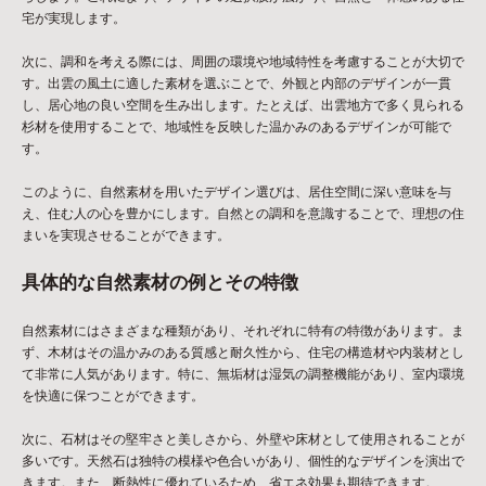
宅が実現します。
次に、調和を考える際には、周囲の環境や地域特性を考慮することが大切で
す。出雲の風土に適した素材を選ぶことで、外観と内部のデザインが一貫
し、居心地の良い空間を生み出します。たとえば、出雲地方で多く見られる
杉材を使用することで、地域性を反映した温かみのあるデザインが可能で
す。
このように、自然素材を用いたデザイン選びは、居住空間に深い意味を与
え、住む人の心を豊かにします。自然との調和を意識することで、理想の住
まいを実現させることができます。
具体的な自然素材の例とその特徴
自然素材にはさまざまな種類があり、それぞれに特有の特徴があります。ま
ず、木材はその温かみのある質感と耐久性から、住宅の構造材や内装材とし
て非常に人気があります。特に、無垢材は湿気の調整機能があり、室内環境
を快適に保つことができます。
次に、石材はその堅牢さと美しさから、外壁や床材として使用されることが
多いです。天然石は独特の模様や色合いがあり、個性的なデザインを演出で
きます。また、断熱性に優れているため、省エネ効果も期待できます。