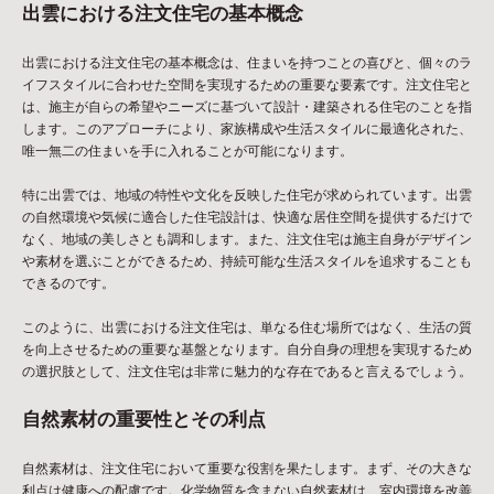
出雲における注文住宅の基本概念
出雲における注文住宅の基本概念は、住まいを持つことの喜びと、個々のラ
イフスタイルに合わせた空間を実現するための重要な要素です。注文住宅と
は、施主が自らの希望やニーズに基づいて設計・建築される住宅のことを指
します。このアプローチにより、家族構成や生活スタイルに最適化された、
唯一無二の住まいを手に入れることが可能になります。
特に出雲では、地域の特性や文化を反映した住宅が求められています。出雲
の自然環境や気候に適合した住宅設計は、快適な居住空間を提供するだけで
なく、地域の美しさとも調和します。また、注文住宅は施主自身がデザイン
や素材を選ぶことができるため、持続可能な生活スタイルを追求することも
できるのです。
このように、出雲における注文住宅は、単なる住む場所ではなく、生活の質
を向上させるための重要な基盤となります。自分自身の理想を実現するため
の選択肢として、注文住宅は非常に魅力的な存在であると言えるでしょう。
自然素材の重要性とその利点
自然素材は、注文住宅において重要な役割を果たします。まず、その大きな
利点は健康への配慮です。化学物質を含まない自然素材は、室内環境を改善