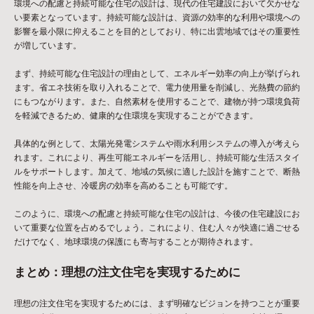
環境への配慮と持続可能な住宅の設計は、現代の住宅建設において欠かせな
い要素となっています。持続可能な設計は、資源の効率的な利用や環境への
影響を最小限に抑えることを目的としており、特に出雲地域ではその重要性
が増しています。
まず、持続可能な住宅設計の理由として、エネルギー効率の向上が挙げられ
ます。省エネ技術を取り入れることで、電力使用量を削減し、光熱費の節約
にもつながります。また、自然素材を使用することで、建物が持つ環境負荷
を軽減できるため、健康的な住環境を実現することができます。
具体的な例として、太陽光発電システムや雨水利用システムの導入が考えら
れます。これにより、再生可能エネルギーを活用し、持続可能な生活スタイ
ルをサポートします。加えて、地域の気候に適した設計を施すことで、断熱
性能を向上させ、冷暖房の効率を高めることも可能です。
このように、環境への配慮と持続可能な住宅の設計は、今後の住宅建設にお
いて重要な位置を占めるでしょう。これにより、住む人々が快適に過ごせる
だけでなく、地球環境の保護にも寄与することが期待されます。
まとめ：理想の注文住宅を実現するために
理想の注文住宅を実現するためには、まず明確なビジョンを持つことが重要