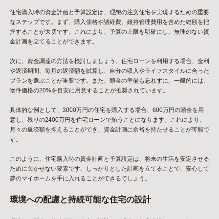
住宅購入時の資金計画と予算設定は、理想の注文住宅を実現するための重要
なステップです。まず、購入価格や諸経費、維持管理費用を含めた総額を把
握することが大切です。これにより、予算の上限を明確にし、無理のない資
金計画を立てることができます。
次に、資金調達の方法を検討しましょう。住宅ローンを利用する場合、金利
や返済期間、毎月の返済額を試算し、自分の収入やライフスタイルに合った
プランを選ぶことが重要です。また、頭金の準備も忘れずに。一般的には、
物件価格の20%を目安に用意することが推奨されています。
具体的な例として、3000万円の住宅を購入する場合、600万円の頭金を用
意し、残りの2400万円を住宅ローンで賄うことになります。これにより、
月々の返済額を抑えることができ、資金計画に余裕を持たせることが可能で
す。
このように、住宅購入時の資金計画と予算設定は、将来の生活を安定させる
ために欠かせない要素です。しっかりとした計画を立てることで、安心して
夢のマイホームを手に入れることができるでしょう。
環境への配慮と持続可能な住宅の設計