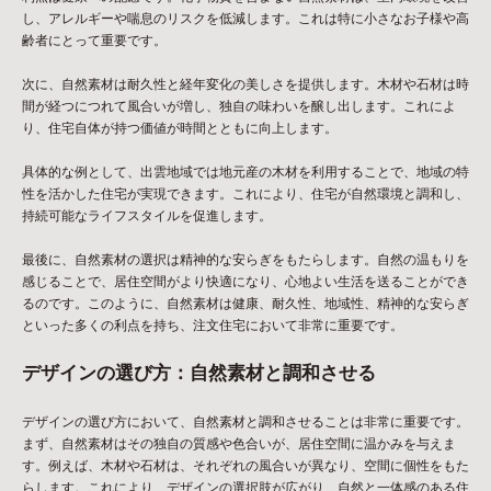
し、アレルギーや喘息のリスクを低減します。これは特に小さなお子様や高
齢者にとって重要です。
次に、自然素材は耐久性と経年変化の美しさを提供します。木材や石材は時
間が経つにつれて風合いが増し、独自の味わいを醸し出します。これによ
り、住宅自体が持つ価値が時間とともに向上します。
具体的な例として、出雲地域では地元産の木材を利用することで、地域の特
性を活かした住宅が実現できます。これにより、住宅が自然環境と調和し、
持続可能なライフスタイルを促進します。
最後に、自然素材の選択は精神的な安らぎをもたらします。自然の温もりを
感じることで、居住空間がより快適になり、心地よい生活を送ることができ
るのです。このように、自然素材は健康、耐久性、地域性、精神的な安らぎ
といった多くの利点を持ち、注文住宅において非常に重要です。
デザインの選び方：自然素材と調和させる
デザインの選び方において、自然素材と調和させることは非常に重要です。
まず、自然素材はその独自の質感や色合いが、居住空間に温かみを与えま
す。例えば、木材や石材は、それぞれの風合いが異なり、空間に個性をもた
らします。これにより、デザインの選択肢が広がり、自然と一体感のある住