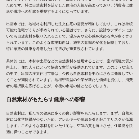
ためです。特に自然素材を活かした住宅の人気が高まっており、消費者は健
康や環境への配慮を重視するようになっています。
出雲市では、地域材を利用した注文住宅の需要が増加しており、これは持続
可能な住宅づくりが求められている証拠です。さらに、設計やデザインにお
いても自然素材を取り入れることで、温かみや安心感を求める声が多く寄せ
られています。このような市場動向は、施主の意識の変化を反映しており、
特に家族の健康を考慮した住宅選びが重要視されています。
具体的には、木材や土壁などの自然素材を使用することで、室内環境の質が
向上し、住む人々にとって快適な空間が提供されています。このような流れ
の中で、出雲の注文住宅市場は、今後も自然素材を中心にさらに発展してい
くことが期待されています。地域密着型の企業が新たな価値を提供し、消費
者の選択肢を広げることが、今後の市場の鍵となるでしょう。
自然素材がもたらす健康への影響
自然素材は、私たちの健康に多くの良い影響をもたらします。まず、自然素
材には化学物質が少ないため、アレルギーや喘息を引き起こすリスクが低減
します。このような素材を用いた住宅は、空気の質を向上させ、住環境を快
適に保つことができます。