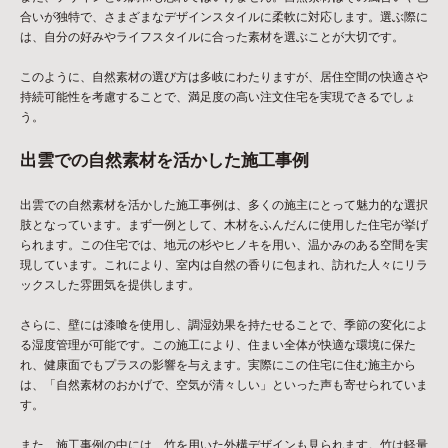
合いが独特で、さまざまなデザインスタイルに柔軟に対応します。選ぶ際に
は、自分の好みやライフスタイルに合った素材を選ぶことが大切です。
このように、自然素材の選び方は多岐にわたりますが、居住空間の快適さや
持続可能性を考慮することで、満足度の高い注文住宅を実現できるでしょ
う。
出雲での自然素材を活かした施工事例
出雲での自然素材を活かした施工事例は、多くの施主にとって魅力的な選択
肢となっています。まず一例として、木材をふんだんに使用した住宅が挙げ
られます。この住宅では、地元の杉やヒノキを用い、温かみのある空間を実
現しています。これにより、室内は自然の香りに包まれ、訪れた人々にリラ
ックスした雰囲気を提供します。
さらに、壁には漆喰を使用し、調湿効果を持たせることで、季節の変化によ
る湿度管理が可能です。この施工により、住まい全体が快適な環境に保た
れ、健康面でもプラスの影響を与えます。実際にこの住宅に住む施主から
は、「自然素材のおかげで、空気が清々しい」といった声も寄せられていま
す。
また、施工事例の中には、竹を用いた外構デザインも見られます。竹は軽量