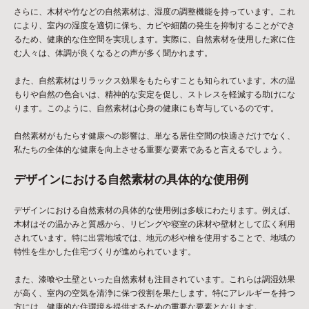
さらに、木材や竹などの自然素材は、湿度の調整機能を持っています。これ
により、室内の湿度を適切に保ち、カビや細菌の発生を抑制することができ
るため、健康的な住空間を実現します。実際に、自然素材を使用した家に住
む人々は、体調が良くなるとの声が多く聞かれます。
また、自然素材はリラックス効果をもたらすことも知られています。木の温
もりや自然の色合いは、精神的な安定を促し、ストレスを軽減する助けにな
ります。このように、自然素材は心身の健康にも寄与しているのです。
自然素材がもたらす健康への影響は、単なる居住空間の快適さだけでなく、
私たちの全体的な健康を向上させる重要な要素であると言えるでしょう。
デザインにおける自然素材の具体的な使用例
デザインにおける自然素材の具体的な使用例は多岐にわたります。例えば、
木材はその温かみと質感から、リビングや寝室の床材や壁材として広く利用
されています。特に出雲地域では、地元の杉や檜を使用することで、地域の
特性を生かした住宅づくりが進められています。
また、漆喰や土壁といった自然素材も注目されています。これらは調湿効果
が高く、室内の空気を清浄に保つ役割を果たします。特にアレルギーを持つ
方には、健康的な住環境を提供するための重要な要素となります。