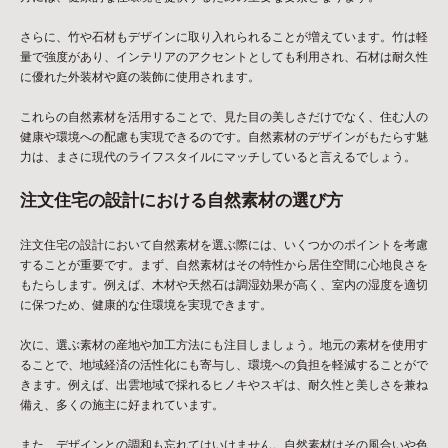
さらに、竹や石材もデザインに取り入れられることが増えています。竹は軽
量で強度があり、インテリアのアクセントとしても利用され、石材は耐久性
に優れた外装材や庭の装飾に使用されます。
これらの自然素材を活用することで、見た目の美しさだけでなく、住む人の
健康や環境への配慮も実現できるのです。自然素材のデザインがもたらす魅
力は、まさに現代のライフスタイルにマッチしていると言えるでしょう。
注文住宅の設計における自然素材の選び方
注文住宅の設計において自然素材を選ぶ際には、いくつかのポイントを考慮
することが重要です。まず、自然素材はその特性から居住空間に心地良さを
もたらします。例えば、木材や天然石は調湿効果が高く、室内の湿度を適切
に保つため、健康的な住環境を実現できます。
次に、選ぶ素材の産地や加工方法にも注目しましょう。地元の素材を使用す
ることで、地域経済の活性化にも寄与し、環境への負担を軽減することがで
きます。例えば、出雲地域で採れるヒノキやスギは、耐久性と美しさを兼ね
備え、多くの施主に好まれています。
また、デザインとの調和も忘れてはいけません。自然素材はその風合いや色