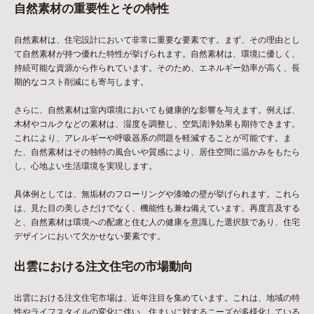
自然素材の重要性とその特性
自然素材は、住宅設計において非常に重要な要素です。まず、その理由とし
て自然素材が持つ優れた特性が挙げられます。自然素材は、環境に優しく、
持続可能な資源から作られています。そのため、エネルギー効率が高く、長
期的なコスト削減にも寄与します。
さらに、自然素材は室内環境においても健康的な影響を与えます。例えば、
木材やコルクなどの素材は、湿度を調整し、空気清浄効果も期待できます。
これにより、アレルギーや呼吸器系の問題を軽減することが可能です。ま
た、自然素材はその独特の風合いや質感により、居住空間に温かみをもたら
し、心地よい生活環境を実現します。
具体例としては、無垢材のフローリングや漆喰の壁が挙げられます。これら
は、見た目の美しさだけでなく、機能性も兼ね備えています。再度言及する
と、自然素材は環境への配慮と住む人の健康を意識した選択肢であり、住宅
デザインにおいて欠かせない要素です。
出雲における注文住宅の市場動向
出雲における注文住宅市場は、近年注目を集めています。これは、地域の特
性やライフスタイルの変化に伴い、住まいに対するニーズが多様化している