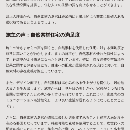
的な生活空間を提供し、住む人々の生活の質を向上させることができます。
以上の理由から、自然素材の選択は経済的にも環境的にも非常に価値のある
選択肢であると言えるでしょう。
施主の声：自然素材住宅の満足度
施主の皆さまからの声を聞くと、自然素材を使用した住宅に対する満足度は
非常に高いことがわかります。多くの施主が、自然素材の優れた特性によっ
て、住環境がより快適になったと感じています。特に、湿度調整や空気清浄
効果に関する評価が目立ち、健康への配慮が重要視される現代において、自
然素材の存在意義が際立っています。
また、デザイン面でも、自然素材は温かみのある仕上がりを提供し、居心地
の良さを生み出します。施主からは、見た目の美しさや、家族がくつろげる
空間が実現できたとの声が多く寄せられています。これにより、家庭内のコ
ミュニケーションも活性化し、より良い生活が送れるようになったとのこと
です。
さらに、自然素材の選択が環境に優しい選択肢であることも施主の満足度を
高める要因となっています。持続可能な素材を使用することで、次世代への
配慮を感じられることが、施主の心に響いているようです。こうした多方面