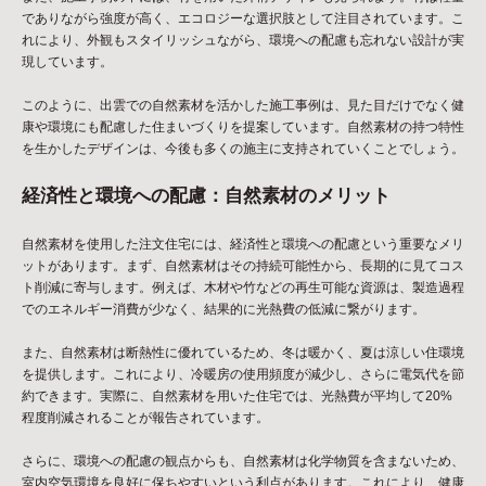
でありながら強度が高く、エコロジーな選択肢として注目されています。こ
れにより、外観もスタイリッシュながら、環境への配慮も忘れない設計が実
現しています。
このように、出雲での自然素材を活かした施工事例は、見た目だけでなく健
康や環境にも配慮した住まいづくりを提案しています。自然素材の持つ特性
を生かしたデザインは、今後も多くの施主に支持されていくことでしょう。
経済性と環境への配慮：自然素材のメリット
自然素材を使用した注文住宅には、経済性と環境への配慮という重要なメリ
ットがあります。まず、自然素材はその持続可能性から、長期的に見てコス
ト削減に寄与します。例えば、木材や竹などの再生可能な資源は、製造過程
でのエネルギー消費が少なく、結果的に光熱費の低減に繋がります。
また、自然素材は断熱性に優れているため、冬は暖かく、夏は涼しい住環境
を提供します。これにより、冷暖房の使用頻度が減少し、さらに電気代を節
約できます。実際に、自然素材を用いた住宅では、光熱費が平均して20%
程度削減されることが報告されています。
さらに、環境への配慮の観点からも、自然素材は化学物質を含まないため、
室内空気環境を良好に保ちやすいという利点があります。これにより、健康