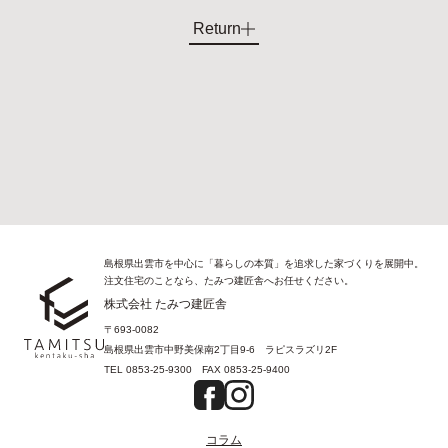
Return
島根県出雲市を中心に「暮らしの本質」を追求した家づくりを展開中。
注文住宅のことなら、たみつ建匠舎へお任せください。
株式会社 たみつ建匠舎
〒693-0082
島根県出雲市中野美保南2丁目9-6 ラピスラズリ2F
TEL
0853-25-9300
FAX
0853-25-9400
コラム