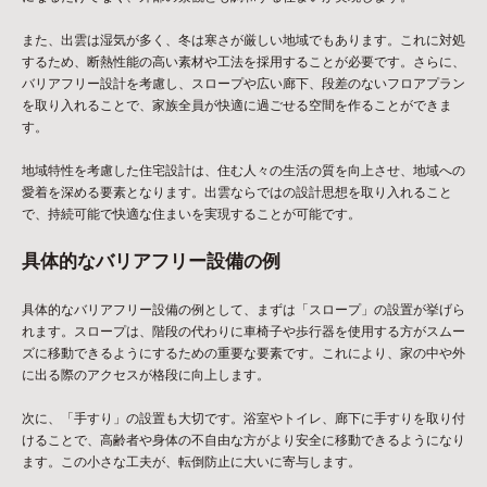
また、出雲は湿気が多く、冬は寒さが厳しい地域でもあります。これに対処
するため、断熱性能の高い素材や工法を採用することが必要です。さらに、
バリアフリー設計を考慮し、スロープや広い廊下、段差のないフロアプラン
を取り入れることで、家族全員が快適に過ごせる空間を作ることができま
す。
地域特性を考慮した住宅設計は、住む人々の生活の質を向上させ、地域への
愛着を深める要素となります。出雲ならではの設計思想を取り入れること
で、持続可能で快適な住まいを実現することが可能です。
具体的なバリアフリー設備の例
具体的なバリアフリー設備の例として、まずは「スロープ」の設置が挙げら
れます。スロープは、階段の代わりに車椅子や歩行器を使用する方がスムー
ズに移動できるようにするための重要な要素です。これにより、家の中や外
に出る際のアクセスが格段に向上します。
次に、「手すり」の設置も大切です。浴室やトイレ、廊下に手すりを取り付
けることで、高齢者や身体の不自由な方がより安全に移動できるようになり
ます。この小さな工夫が、転倒防止に大いに寄与します。