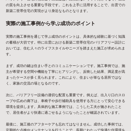
の質を向上させる重要な手段です。これを上手に活用することで、出雲での
新築二世帯住宅の実現がより身近なものとなります。
実際の施工事例から学ぶ成功のポイント
実際の施工事例を通じて学ぶ成功のポイントは、具体的な経験に基づく知識
の蓄積が大切です。特に出雲における新築二世帯住宅のバリアフリー設計に
おいては、住む人々のライフスタイルやニーズを踏まえた施工が求められま
す。
まず、成功の鍵は住まい手とのコミュニケーションです。施工事例では、施
主が希望する空間や機能を丁寧にヒアリングし、反映した結果、満足度が高
まったケースが多く見られます。これにより、住まいが単なる居所ではな
く、家族の交流の場となるのです。
次に、バリアフリー設備の適切な配置も重要です。例えば、出入り口のスロ
ープや広めの廊下は、車椅子や歩行補助具を使用する方にとって安心できる
環境を提供します。具体的な施工事例では、こうした工夫が施されたこと
で、居住者がより快適に過ごせるようになったことが確認されています。
最後に、施工後のアフターケアも忘れてはなりません。成功した事例では、
定期的な点検やメンテナンスを行うことで、長期にわたって快適な住環境を