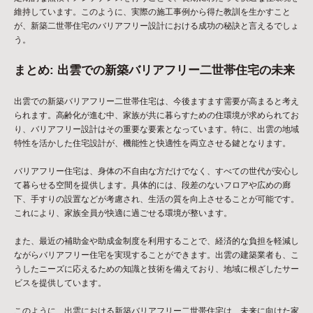
維持しています。このように、実際の施工事例から得た教訓を生かすこと
が、新築二世帯住宅のバリアフリー設計における成功の秘訣と言えるでしょ
う。
まとめ: 出雲での新築バリアフリー二世帯住宅の未来
出雲での新築バリアフリー二世帯住宅は、今後ますます需要が高まると考え
られます。高齢化が進む中、家族が共に暮らすための住環境が求められてお
り、バリアフリー設計はその重要な要素となっています。特に、出雲の地域
特性を活かした住宅設計が、機能性と快適性を両立させる鍵となります。
バリアフリー住宅は、身体の不自由な方だけでなく、すべての世代が安心し
て暮らせる空間を提供します。具体的には、段差のないフロアや広めの廊
下、手すりの設置などが考慮され、生活の質を向上させることが可能です。
これにより、家族全員が快適に過ごせる環境が整います。
また、最近の補助金や助成金制度を利用することで、経済的な負担を軽減し
ながらバリアフリー住宅を実現することができます。出雲の建築業者も、こ
うしたニーズに応えるための知識と技術を備えており、地域に根ざしたサー
ビスを提供しています。
このように、出雲における新築バリアフリー二世帯住宅は、未来に向けた家