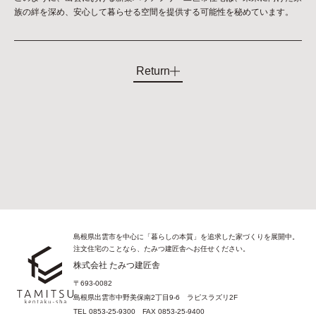
族の絆を深め、安心して暮らせる空間を提供する可能性を秘めています。
Return
島根県出雲市を中心に「暮らしの本質」を追求した家づくりを展開中。
注文住宅のことなら、たみつ建匠舎へお任せください。
株式会社 たみつ建匠舎
〒693-0082
島根県出雲市中野美保南2丁目9-6 ラピスラズリ2F
TEL
0853-25-9300
FAX
0853-25-9400