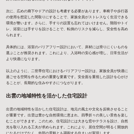
次に、広めの廊下やドアの設計も考慮する必要があります。車椅子や歩行器
の使用を想定した間取りにすることで、家族全員がストレスなく生活できる
環境が整います。さらに、手すりの設置も忘れてはいけません。階段やトイ
レ、浴室には手すりを設けることで、転倒のリスクを減らし、安全性を高め
られます。
具体的には、浴室のバリアフリー設計において、床材には滑りにくいものを
選ぶことが推奨されます。これにより、入浴時の安心感が増し、日常生活が
より快適になります。
以上のように、二世帯住宅におけるバリアフリー設計は、家族全員が快適に
過ごせる空間を作るための重要な要素です。安全面を重視した設計を心がけ
ることが、長期的な住みやすさにつながります。
出雲の地域特性を活かした住宅設計
出雲の地域特性を活かした住宅設計は、地元の風土や文化を反映させること
が重要です。出雲は豊かな自然環境に恵まれ、四季折々の美しい景色を楽し
むことができます。このため、住宅設計には大きな窓やテラスを設け、自然
光を取り入れる工夫が求められます。これにより、居住空間が明るく開放的
になるだけでなく、外部の景観とも調和する住まいが実現します。