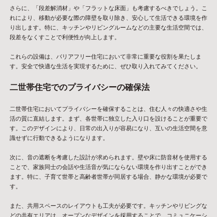
さらに、「段差解消材」や「フラットな床面」も考慮するべきでしょう。こ
れにより、移動が必要な際の障壁を取り除き、安心して生活できる環境を作
り出します。特に、キッチンやリビングルームなどの主要な生活空間では、
段差をなくすことで利便性が向上します。
これらの設備は、バリアフリー住宅において非常に重要な役割を果たしま
す。安全で快適な生活を実現するために、ぜひ取り入れてみてください。
二世帯住宅でのプライバシーの確保法
二世帯住宅においてプライバシーを確保することは、住む人々の快適さや生
活の質に直結します。まず、各世帯に独立した入り口を設けることが重要で
す。このデザインにより、日常の出入りが容易になり、互いの生活空間を意
識せずに行動できるようになります。
次に、音の遮断を考慮した設計が求められます。壁や床に防音材を使用する
ことで、家族同士の会話や生活音が気にならない環境を作り出すことができ
ます。特に、子育て世帯と高齢者世帯が同居する場合、静かな環境が必要で
す。
また、共用スペースのレイアウトも工夫が必要です。キッチンやリビングな
どの共有エリアは、オープンなデザインを採用することで、コミュニケーシ