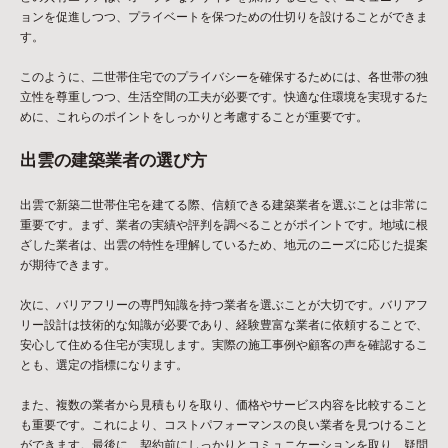
ョンを促進しつつ、プライベートを保つための仕切りを設けることができま
す。
このように、二世帯住宅でのプライバシーを確保するためには、各世帯の独
立性を尊重しつつ、生活空間の工夫が必要です。快適な住環境を実現するた
めに、これらのポイントをしっかりと考慮することが重要です。
出雲の建築業者の選び方
出雲で新築二世帯住宅を建てる際、信頼できる建築業者を選ぶことは非常に
重要です。まず、業者の実績や評判を調べることがポイントです。地域に根
ざした業者は、出雲の特性を理解しているため、地元のニーズに応じた提案
が期待できます。
次に、バリアフリーの専門知識を持つ業者を選ぶことが大切です。バリアフ
リー設計は技術的な知識が必要であり、経験豊富な業者に依頼することで、
安心して住める住宅が実現します。実際の施工事例や顧客の声を確認するこ
とも、選定の指標になります。
また、複数の業者から見積もりを取り、価格やサービス内容を比較すること
も重要です。これにより、コストパフォーマンスの良い業者を見つけること
ができます。最後に、契約前にしっかりとコミュニケーションを取り、疑問