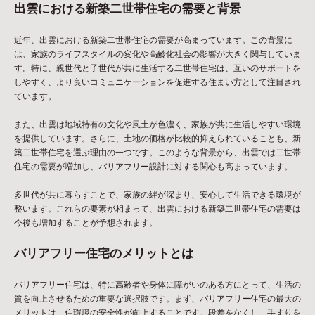
出雲における新築二世帯住宅の需要と背景
近年、出雲における新築二世帯住宅の需要が高まっています。この背景に
は、家族のライフスタイルの変化や高齢化社会の影響が大きく関与していま
す。特に、親世代と子世代が共に生活する二世帯住宅は、互いのサポートを
しやすく、より良いコミュニケーションを促進する住まい方として注目され
ています。
また、出雲は地域特有の文化や風土が色濃く、家族が共に生活しやすい環境
を提供しています。さらに、土地の価格が比較的抑えられていることも、新
築二世帯住宅を選ぶ理由の一つです。このような背景から、出雲では二世帯
住宅の需要が増加し、バリアフリー設計に対する関心も高まっています。
多世代が共に暮らすことで、家族の絆が深まり、安心して生活できる環境が
整います。これらの要素が相まって、出雲における新築二世帯住宅の需要は
今後も増加することが予想されます。
バリアフリー住宅のメリットとは
バリアフリー住宅は、特に高齢者や身体に障がいのある方にとって、生活の
質を向上させるための重要な選択肢です。まず、バリアフリー住宅の最大の
メリットは、住環境の安全性が向上することです。段差をなくし、手すりを