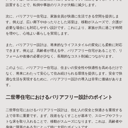
設置することで、転倒や事故のリスクが大幅に減少します。
次に、バリアフリー住宅は、家族全員が快適に生活できる空間を提供しま
す。例えば、広い廊下やゆったりとした浴室は、移動がスムーズで、介護が
必要な場合にも対応しやすい設計です。これにより、家族が共に過ごす時間
を増やし、心地よい暮らしを実現します。
また、バリアフリー設計は、将来的なライフスタイルの変化にも柔軟に対応
できます。例えば、高齢者が増える中、バリアフリー住宅があることで、リ
フォームや改修の必要が少なく、長期的なコスト削減につながります。
このように、バリアフリー住宅は、住まいの安全性や快適性を高めるだけで
なく、将来にわたって安心して住み続けられる環境を提供します。安全で快
適な生活を実現するために、バリアフリー設計の導入は非常に価値がありま
す。
二世帯住宅におけるバリアフリー設計のポイント
二世帯住宅におけるバリアフリー設計は、住む人の安全と快適さを重視する
上で非常に重要です。まず、段差をなくすことが基本で、スロープやフラッ
トな床を取り入れることで、移動がスムーズになります。これは、高齢者や
身体に障害のある方にとって特に大切なポイントです。