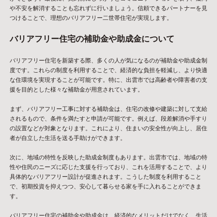
や不安を解消することも忘れずに行いましょう。信頼できるパートナーを見
つけることで、理想のバリアフリー二世帯住宅が実現します。
バリアフリー住宅の補助金や助成金について
バリアフリー住宅を新築する際、多くの人が気になるのが補助金や助成金制
度です。これらの制度を利用することで、経済的な負担を軽減し、より快適
な住環境を実現することが可能です。特に、出雲市では高齢者や障害者の支
援を目的とした様々な補助金が用意されています。
まず、バリアフリー工事に対する補助金は、住宅の改修や建築に対して支給
されるもので、条件を満たすと申請が可能です。例えば、段差解消や手すり
の設置などが対象となります。これにより、住まいの安全性が向上し、居住
者が自立した生活を送る手助けができます。
次に、地域の特性を反映した助成金制度もあります。出雲市では、地域の特
性や住民のニーズに応じた支援を行っており、これを活用することで、より
具体的なバリアフリー設計が促進されます。こうした制度を利用すること
で、初期投資を抑えつつ、安心して暮らせる家を手に入れることができま
す。
バリアフリー住宅の補助金や助成金は、経済的なメリットだけでなく、生活