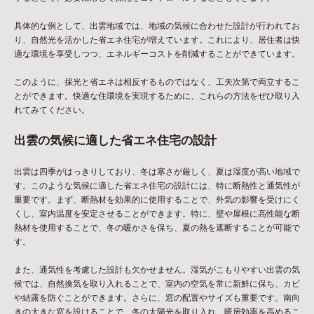
具体的な例として、出雲地域では、地域の気候に合わせた設計が行われてお
り、自然光を活かした省エネ住宅が増えています。これにより、居住者は快
適な環境を享受しつつ、エネルギーコストを削減することができています。
このように、採光と省エネは相反するものではなく、工夫次第で両立するこ
とができます。快適な住環境を実現するために、これらの方法をぜひ取り入
れてみてください。
出雲の気候に適した省エネ住宅の設計
出雲は四季がはっきりしており、冬は寒さが厳しく、夏は湿度が高い地域で
す。このような気候に適した省エネ住宅の設計には、特に断熱性と通気性が
重要です。まず、断熱材を効果的に使用することで、外気の影響を受けにく
くし、室内温度を安定させることができます。特に、壁や屋根に高性能な断
熱材を使用することで、冬の暖かさを保ち、夏の熱を遮断することが可能で
す。
また、通気性を考慮した設計も欠かせません。湿気がこもりやすい出雲の気
候では、自然換気を取り入れることで、室内の空気を常に新鮮に保ち、カビ
や結露を防ぐことができます。さらに、窓の配置やサイズも重要です。南向
きの大きな窓を設けることで、冬の太陽光を取り入れ、暖房効率を高めるこ