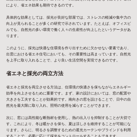
により、省エネ効果も期待できるのです。
具体的な効果としては、採光が良好な部屋では、ストレスの軽減や集中力の
向上が見られることが多くの研究で示されています。たとえば、オフィスビ
ルでも、自然光の多い環境で働く人々の生産性が向上したというデータがあ
ります。
このように、採光は快適な住環境を作り出すために欠かせない要素であり、
出雲における省エネ住宅においても、その重要性は高まっています。自然光
を上手に取り入れることで、より良い生活空間を実現できるのです。
省エネと採光の両立方法
省エネと採光を両立させる方法は、住環境の快適さを保ちながらエネルギー
効率を向上させるために重要です。まず、家の設計においては、窓の配置や
大きさを工夫することが効果的です。南向きの窓を設けることで、日中の自
然光を最大限に取り入れ、照明の使用を減らすことができます。
次に、窓には高性能な断熱材を使用し、熱の出入りを抑制することが大切で
す。これにより、冬は暖かさを保ち、夏は涼しさを維持することが可能にな
ります。さらに、明るさを調整するための遮光カーテンやブラインドを利用
することで、必要に応じて採光をコントロールすることもできます。