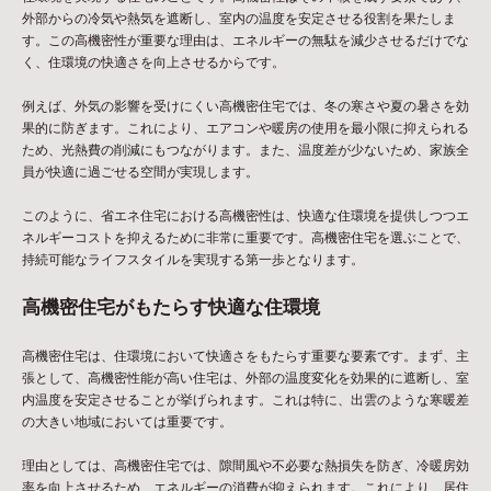
外部からの冷気や熱気を遮断し、室内の温度を安定させる役割を果たしま
す。この高機密性が重要な理由は、エネルギーの無駄を減少させるだけでな
く、住環境の快適さを向上させるからです。
例えば、外気の影響を受けにくい高機密住宅では、冬の寒さや夏の暑さを効
果的に防ぎます。これにより、エアコンや暖房の使用を最小限に抑えられる
ため、光熱費の削減にもつながります。また、温度差が少ないため、家族全
員が快適に過ごせる空間が実現します。
このように、省エネ住宅における高機密性は、快適な住環境を提供しつつエ
ネルギーコストを抑えるために非常に重要です。高機密住宅を選ぶことで、
持続可能なライフスタイルを実現する第一歩となります。
高機密住宅がもたらす快適な住環境
高機密住宅は、住環境において快適さをもたらす重要な要素です。まず、主
張として、高機密性能が高い住宅は、外部の温度変化を効果的に遮断し、室
内温度を安定させることが挙げられます。これは特に、出雲のような寒暖差
の大きい地域においては重要です。
理由としては、高機密住宅では、隙間風や不必要な熱損失を防ぎ、冷暖房効
率を向上させるため、エネルギーの消費が抑えられます。これにより、居住