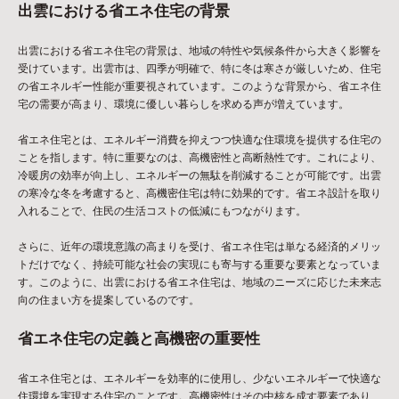
出雲における省エネ住宅の背景
出雲における省エネ住宅の背景は、地域の特性や気候条件から大きく影響を
受けています。出雲市は、四季が明確で、特に冬は寒さが厳しいため、住宅
の省エネルギー性能が重要視されています。このような背景から、省エネ住
宅の需要が高まり、環境に優しい暮らしを求める声が増えています。
省エネ住宅とは、エネルギー消費を抑えつつ快適な住環境を提供する住宅の
ことを指します。特に重要なのは、高機密性と高断熱性です。これにより、
冷暖房の効率が向上し、エネルギーの無駄を削減することが可能です。出雲
の寒冷な冬を考慮すると、高機密住宅は特に効果的です。省エネ設計を取り
入れることで、住民の生活コストの低減にもつながります。
さらに、近年の環境意識の高まりを受け、省エネ住宅は単なる経済的メリッ
トだけでなく、持続可能な社会の実現にも寄与する重要な要素となっていま
す。このように、出雲における省エネ住宅は、地域のニーズに応じた未来志
向の住まい方を提案しているのです。
省エネ住宅の定義と高機密の重要性
省エネ住宅とは、エネルギーを効率的に使用し、少ないエネルギーで快適な
住環境を実現する住宅のことです。高機密性はその中核を成す要素であり、