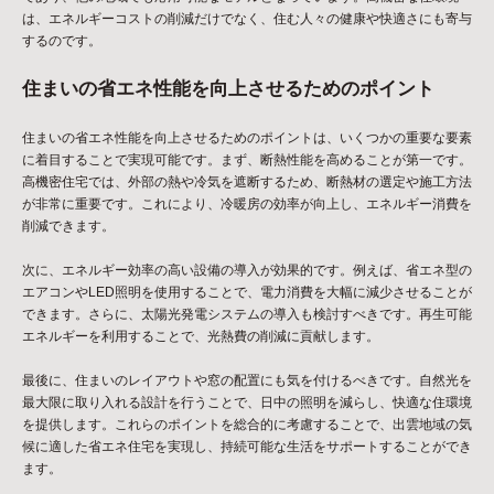
は、エネルギーコストの削減だけでなく、住む人々の健康や快適さにも寄与
するのです。
住まいの省エネ性能を向上させるためのポイント
住まいの省エネ性能を向上させるためのポイントは、いくつかの重要な要素
に着目することで実現可能です。まず、断熱性能を高めることが第一です。
高機密住宅では、外部の熱や冷気を遮断するため、断熱材の選定や施工方法
が非常に重要です。これにより、冷暖房の効率が向上し、エネルギー消費を
削減できます。
次に、エネルギー効率の高い設備の導入が効果的です。例えば、省エネ型の
エアコンやLED照明を使用することで、電力消費を大幅に減少させることが
できます。さらに、太陽光発電システムの導入も検討すべきです。再生可能
エネルギーを利用することで、光熱費の削減に貢献します。
最後に、住まいのレイアウトや窓の配置にも気を付けるべきです。自然光を
最大限に取り入れる設計を行うことで、日中の照明を減らし、快適な住環境
を提供します。これらのポイントを総合的に考慮することで、出雲地域の気
候に適した省エネ住宅を実現し、持続可能な生活をサポートすることができ
ます。