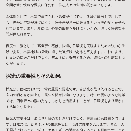
空間が常に快適な温度に保たれ、住む人々の生活の質が向上します。
具体例として、出雲で建てられた高機密住宅では、冬場に暖房を使用して
も、暖かい空気が逃げにくく、家全体が均一に暖まるという声が多く寄せら
れています。また、夏には、外気の影響を受けにくいため、涼しく快適な空
間が保たれます。
再度の主張として、高機密住宅は、快適な住環境を実現するための強力な手
段であり、出雲地域の気候に適した選択肢であると言えます。これにより、
住まいの快適さだけでなく、省エネにも寄与するため、環境への配慮にもつ
ながります。
採光の重要性とその効果
採光は、住宅において非常に重要な要素です。自然光を取り入れることで、
室内の明るさが向上し、居住空間が快適になります。特に出雲のような地域
では、四季折々の陽の光をしっかりと活用することが、住環境をより豊かに
する鍵となります。
採光の重要性は、単に見た目の美しさだけでなく、健康面にも影響を与えま
す。自然光は、ビタミンDの生成を促し、心身の健康を支えます。また、人
工照明に頼ることが減り、エネルギーの消費を抑えることも可能です。これ