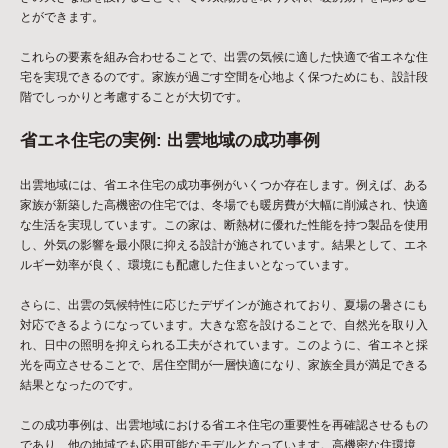
とができます。
これらの要素を組み合わせることで、出雲の気候に適した快適で省エネな住
宅を実現できるのです。家族が過ごす空間を心地よく保つためにも、設計段
階でしっかりと考慮することが大切です。
省エネ住宅の実例: 出雲地域の成功事例
出雲地域には、省エネ住宅の成功事例がいくつか存在します。例えば、ある
家族が新築した高機密の住宅では、冬場でも暖房費が大幅に削減され、快適
な生活を実現しています。この家は、断熱材に優れた性能を持つ製品を使用
し、外気の影響を最小限に抑える設計が施されています。結果として、エネ
ルギー効率が良く、環境にも配慮した住まいとなっています。
さらに、出雲の気候特性に応じたデザインが施されており、夏場の暑さにも
対応できるようになっています。大きな窓を設けることで、自然光を取り入
れ、日中の照明を抑えられる工夫がされています。このように、省エネと採
光を両立させることで、居住空間が一層快適になり、家族全員が満足できる
結果となったのです。
この成功事例は、出雲地域における省エネ住宅の重要性を再確認させるもの
であり、他の地域でも応用可能なモデルとなっています。高機密な住環境