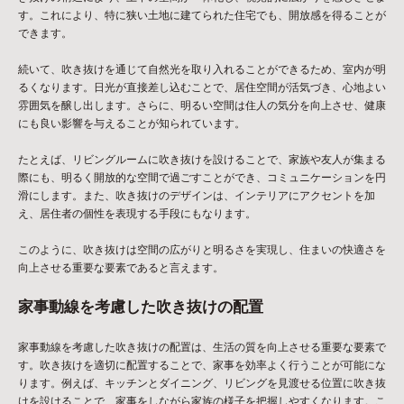
す。これにより、特に狭い土地に建てられた住宅でも、開放感を得ることが
できます。
続いて、吹き抜けを通じて自然光を取り入れることができるため、室内が明
るくなります。日光が直接差し込むことで、居住空間が活気づき、心地よい
雰囲気を醸し出します。さらに、明るい空間は住人の気分を向上させ、健康
にも良い影響を与えることが知られています。
たとえば、リビングルームに吹き抜けを設けることで、家族や友人が集まる
際にも、明るく開放的な空間で過ごすことができ、コミュニケーションを円
滑にします。また、吹き抜けのデザインは、インテリアにアクセントを加
え、居住者の個性を表現する手段にもなります。
このように、吹き抜けは空間の広がりと明るさを実現し、住まいの快適さを
向上させる重要な要素であると言えます。
家事動線を考慮した吹き抜けの配置
家事動線を考慮した吹き抜けの配置は、生活の質を向上させる重要な要素で
す。吹き抜けを適切に配置することで、家事を効率よく行うことが可能にな
ります。例えば、キッチンとダイニング、リビングを見渡せる位置に吹き抜
けを設けることで、家事をしながら家族の様子を把握しやすくなります。こ