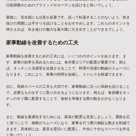
日射調整のためのブラインドやカーテンを設けると良いでしょう。
最後に、安全面にも注意が必要です。誤って転落することのないよう、吹き
抜けの周囲には手すりを設けることをおすすめします。これらのポイントを
押さえれば、吹き抜けの魅力を最大限に引き出すことができるでしょう。
家事動線を改善するための工夫
家事動線を改善するための工夫には、いくつかのポイントがあります。ま
ず、家事の効率を高めるためには、各作業エリアの配置が重要です。例え
ば、キッチンと洗濯室を近接させることで、料理や洗濯の動線がスムーズに
なります。これにより、家事の時間を短縮し、ストレスを軽減できます。
次に、収納スペースの工夫も大切です。家事動線に沿った収納を設けること
で、必要なものをすぐに取り出せるようになります。例えば、食器棚をキッ
チンのすぐ隣に配置することで、食材を準備する際の動きが少なくなりま
す。
また、動線を最適化するためには、家具の配置も見直しましょう。通路を広
く保つことで、移動がスムーズになり、家事を行う際の無駄な動きを削減で
きます。具体的には、家具を壁沿いに配置し、中央に十分なスペースを作る
と良いでしょう。