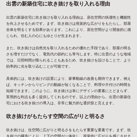
出雲の新築住宅に吹き抜けを取り入れる理由
出雲の新築住宅に吹き抜けを取り入れる理由は、居住空間の快適性と機能性
を向上させるためです。まず、吹き抜けは視覚的な広がりをもたらし、部屋
全体を明るくする効果があります。これにより、居住空間がより開放的に感
じられ、住む人の心にもゆとりが生まれます。
また、吹き抜けは自然光を取り入れるための優れた手段であり、部屋の明る
さを増すだけでなく、電気代の節約にも寄与します。特に出雲のような地域
では、日照時間が限られることもあるため、吹き抜けを設けることで、より
効率的に光を取り込むことが可能です。
具体的には、吹き抜けの設置により、家事動線の改善も期待できます。例え
ば、キッチンからリビングの動線が短くなることで、料理や片付けの時間を
短縮できます。このように、吹き抜けは単にデザインの要素にとどまらず、
実用的な利点も多く提供してくれるのです。以上の理由から、出雲の新築住
宅における吹き抜けの導入は、非常に魅力的な選択肢と言えます。
吹き抜けがもたらす空間の広がりと明るさ
吹き抜けは、住空間に広がりと明るさをもたらす重要な要素です。まず、吹
き抜けの構造により、上下の空間が一体化し、視覚的に広がりを感じさせま