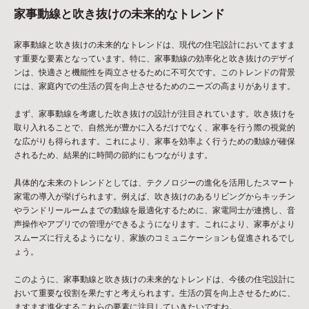
家事動線と吹き抜けの未来的なトレンド
家事動線と吹き抜けの未来的なトレンドは、現代の住宅設計においてますま
す重要な要素となっています。特に、家事動線の効率化と吹き抜けのデザイ
ンは、快適さと機能性を両立させるために不可欠です。このトレンドの背景
には、家庭内での生活の質を向上させるためのニーズの高まりがあります。
まず、家事動線を考慮した吹き抜けの設計が注目されています。吹き抜けを
取り入れることで、自然光が豊かに入るだけでなく、家事を行う際の視覚的
な広がりも得られます。これにより、家事を効率よく行うための動線が確保
されるため、結果的に時間の節約にもつながります。
具体的な未来のトレンドとしては、テクノロジーの進化を活用したスマート
家電の導入が挙げられます。例えば、吹き抜けのあるリビングからキッチン
やランドリールームまでの動線を最適化するために、家電同士が連携し、音
声操作やアプリでの管理ができるようになります。これにより、家事がより
スムーズに行えるようになり、家族のコミュニケーションも促進されるでし
ょう。
このように、家事動線と吹き抜けの未来的なトレンドは、今後の住宅設計に
おいて重要な役割を果たすと考えられます。生活の質を向上させるために、
ますます進化するこれらの要素に注目していきたいですね。