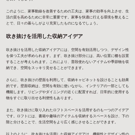
このように、家事動線を改善するための工夫は、家事の効率を向上させ、生
活の質を高めるために非常に重要です。家事を快適に行える環境を整えるこ
とで、日々の暮らしがより充実したものになるでしょう。
吹き抜けを活用した収納アイデア
吹き抜けを活用した収納アイデアには、空間を有効活用しつつ、デザイン性
を保つ工夫が求められます。まず、吹き抜け部分には、高い位置に棚を設置
することが考えられます。これにより、普段使わないアイテムや季節物を収
納でき、空間をスッキリ見せることができます。
さらに、吹き抜けの壁面を利用して、収納キャビネットを設けることも効果
的です。壁面収納は、空間を有効に使いながら、インテリアの一部としても
機能します。リビングやダイニングの近くに配置すれば、日常的に使用する
物をすぐに取り出せる利便性もあります。
また、吹き抜けに取り入れたロフトスペースを活用するのも一つのアイデア
です。ロフトには、書籍や趣味のアイテムを収納するスペースを設け、下の
階と分けることで、生活空間をより広く感じさせることができます。
以上のように、吹き抜けを活用した収納アイデアは、機能性とデザイン性の