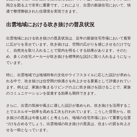
両立を図る上で非常に重要です。これにより、出雲の新築住宅において、快
適で整理整頓された住環境を実現できます。
出雲地域における吹き抜けの普及状況
出雲地域における吹き抜けの普及状況は、近年の新築住宅市場において着実
に広がりを見せています。吹き抜けは、空間の広がりを感じさせるだけでな
く、自然光を取り入れることで室内を明るくする効果があります。そのた
め、多くの住宅メーカーが吹き抜けを標準的な設計に取り入れるようになっ
ています。
特に、出雲地域では地域特有の文化やライフスタイルに応じた設計が求めら
れる中で、吹き抜けは住空間の快適さを向上させる要素として評価されてい
ます。例えば、家族が集まるリビングの上に吹き抜けを設けることで、家族
のコミュニケーションを促進する効果も期待できます。
さらに、出雲の気候や風土に適した設計が進められ、吹き抜けを活用するこ
とでエネルギー効率を高める工夫も行われています。こうした背景から、吹
き抜けの普及は今後も続くと考えられ、地域の住宅市場において重要な位置
づけを占めるでしょう。出雲地域の吹き抜けの普及は、住まいの質を向上さ
せる一助となっています。