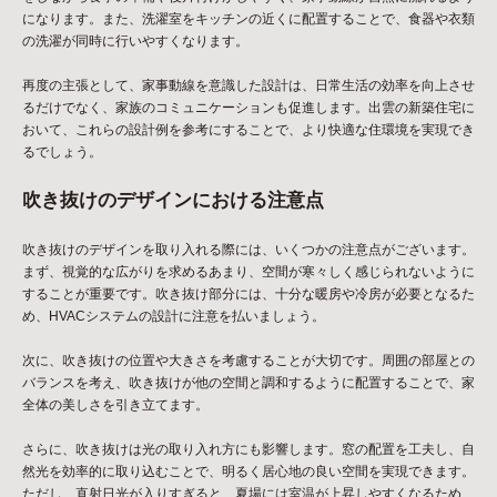
になります。また、洗濯室をキッチンの近くに配置することで、食器や衣類
の洗濯が同時に行いやすくなります。
再度の主張として、家事動線を意識した設計は、日常生活の効率を向上させ
るだけでなく、家族のコミュニケーションも促進します。出雲の新築住宅に
おいて、これらの設計例を参考にすることで、より快適な住環境を実現でき
るでしょう。
吹き抜けのデザインにおける注意点
吹き抜けのデザインを取り入れる際には、いくつかの注意点がございます。
まず、視覚的な広がりを求めるあまり、空間が寒々しく感じられないように
することが重要です。吹き抜け部分には、十分な暖房や冷房が必要となるた
め、HVACシステムの設計に注意を払いましょう。
次に、吹き抜けの位置や大きさを考慮することが大切です。周囲の部屋との
バランスを考え、吹き抜けが他の空間と調和するように配置することで、家
全体の美しさを引き立てます。
さらに、吹き抜けは光の取り入れ方にも影響します。窓の配置を工夫し、自
然光を効率的に取り込むことで、明るく居心地の良い空間を実現できます。
ただし、直射日光が入りすぎると、夏場には室温が上昇しやすくなるため、