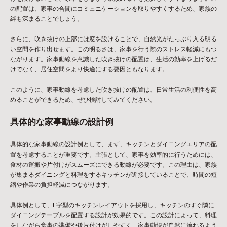
の配置は、家事の合間にコミュニケーションを取りやすくするため、家族の
絆も深まることでしょう。
さらに、吹き抜けの上部には窓を設けることで、自然光がたっぷり入る明る
い空間を作り出せます。この明るさは、家事を行う際のストレス軽減にもつ
ながります。家事動線を意識した吹き抜けの配置は、生活の効率を上げるだ
けでなく、居住空間をより快適にする要因ともなります。
このように、家事動線を考慮した吹き抜けの配置は、日常生活の利便性を高
めることができるため、ぜひ検討してみてください。
具体的な家事動線の設計例
具体的な家事動線の設計例として、まず、キッチンとダイニングエリアの配
置を考慮することが重要です。主張として、家事を効率的に行うためには、
食材の運搬や片付けがスムーズにできる動線が必要です。この理由は、家族
が集まるダイニングと料理をするキッチンが近接していることで、時間の短
縮や作業の負担軽減につながります。
具体例として、L字型のキッチンレイアウトを採用し、キッチンのすぐ隣に
ダイニングテーブルを配置する設計が効果的です。この設計によって、料理
をしながら食事の準備や後片付けがしやすく、家事動線が自然に流れるよう