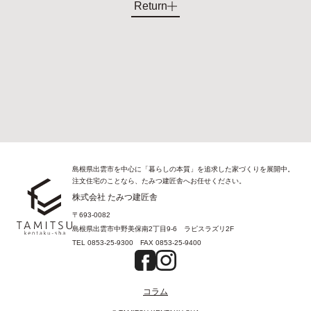
Return
島根県出雲市を中心に「暮らしの本質」を追求した家づくりを展開中。
注文住宅のことなら、たみつ建匠舎へお任せください。
株式会社 たみつ建匠舎
〒693-0082
島根県出雲市中野美保南2丁目9-6 ラピスラズリ2F
TEL
0853-25-9300
FAX
0853-25-9400
コラム