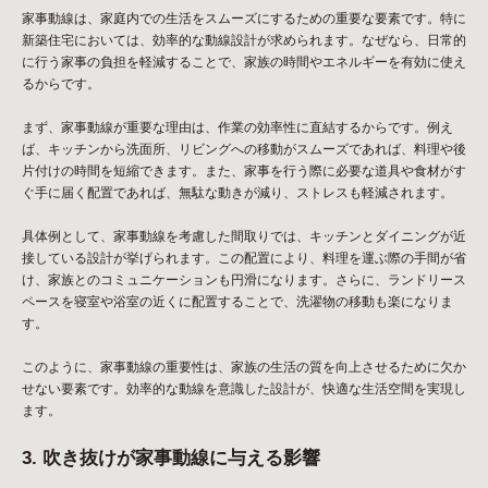
家事動線は、家庭内での生活をスムーズにするための重要な要素です。特に
新築住宅においては、効率的な動線設計が求められます。なぜなら、日常的
に行う家事の負担を軽減することで、家族の時間やエネルギーを有効に使え
るからです。
まず、家事動線が重要な理由は、作業の効率性に直結するからです。例え
ば、キッチンから洗面所、リビングへの移動がスムーズであれば、料理や後
片付けの時間を短縮できます。また、家事を行う際に必要な道具や食材がす
ぐ手に届く配置であれば、無駄な動きが減り、ストレスも軽減されます。
具体例として、家事動線を考慮した間取りでは、キッチンとダイニングが近
接している設計が挙げられます。この配置により、料理を運ぶ際の手間が省
け、家族とのコミュニケーションも円滑になります。さらに、ランドリース
ペースを寝室や浴室の近くに配置することで、洗濯物の移動も楽になりま
す。
このように、家事動線の重要性は、家族の生活の質を向上させるために欠か
せない要素です。効率的な動線を意識した設計が、快適な生活空間を実現し
ます。
3. 吹き抜けが家事動線に与える影響