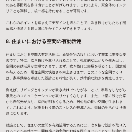
のある雰囲気を作り出すことが挙げられます。これにより、家全体のインテ
リアとも調和し、統一感を持たせることが可能です。
これらのポイントを踏まえてデザインを選ぶことで、吹き抜けがもたらす開
放感と快適さを最大限に生かすことができるでしょう。
8. 住まいにおける空間の有効活用
住まいにおける空間の有効活用は、新築住宅の設計において非常に重要な要
素です。特に、吹き抜けを取り入れることで、視覚的な広がりを生み出し、
空間の有効活用が実現できます。まず、吹き抜けは部屋を明るくし、開放感
を与えるため、居住空間の快適さを向上させます。このような空間づくり
は、家事動線を考慮した設計とも相性が良く、効率的な動きを促進します。
例えば、リビングとキッチンが吹き抜けでつながることで、料理をしながら
家族とのコミュニケーションが取りやすくなります。また、上部に設けた窓
から自然光が入り、室内が明るくなるため、居心地の良い空間が生まれま
す。これにより、家事を行う際のストレスが軽減され、毎日の生活がより快
適になります。
結論として、住まいの空間を有効活用するためには、吹き抜け設計を取り入
れることが有効です。開放感と効率的な動線を両立させることで、快適な住