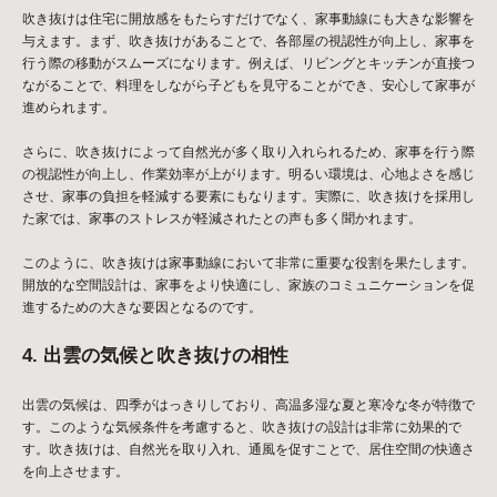
吹き抜けは住宅に開放感をもたらすだけでなく、家事動線にも大きな影響を
与えます。まず、吹き抜けがあることで、各部屋の視認性が向上し、家事を
行う際の移動がスムーズになります。例えば、リビングとキッチンが直接つ
ながることで、料理をしながら子どもを見守ることができ、安心して家事が
進められます。
さらに、吹き抜けによって自然光が多く取り入れられるため、家事を行う際
の視認性が向上し、作業効率が上がります。明るい環境は、心地よさを感じ
させ、家事の負担を軽減する要素にもなります。実際に、吹き抜けを採用し
た家では、家事のストレスが軽減されたとの声も多く聞かれます。
このように、吹き抜けは家事動線において非常に重要な役割を果たします。
開放的な空間設計は、家事をより快適にし、家族のコミュニケーションを促
進するための大きな要因となるのです。
4. 出雲の気候と吹き抜けの相性
出雲の気候は、四季がはっきりしており、高温多湿な夏と寒冷な冬が特徴で
す。このような気候条件を考慮すると、吹き抜けの設計は非常に効果的で
す。吹き抜けは、自然光を取り入れ、通風を促すことで、居住空間の快適さ
を向上させます。