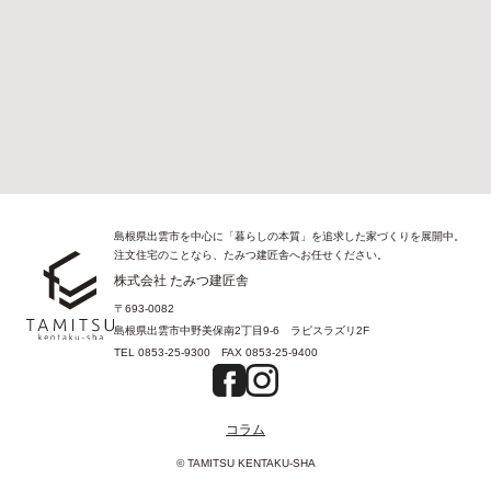
島根県出雲市を中心に「暮らしの本質」を追求した家づくりを展開中。
注文住宅のことなら、たみつ建匠舎へお任せください。
株式会社 たみつ建匠舎
〒693-0082
島根県出雲市中野美保南2丁目9-6 ラピスラズリ2F
TEL
0853-25-9300
FAX
0853-25-9400
コラム
© TAMITSU KENTAKU-SHA