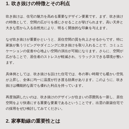
1. 吹き抜けの特徴とその利点
吹き抜けは、住宅の魅力を高める重要なデザイン要素です。まず、吹き抜け
の特徴として、空間の広がりを感じさせることが挙げられます。高い天井と
大きな窓から入る自然光により、明るく開放的な印象を与えます。
なぜ吹き抜けが重要かというと、居住空間の質を向上させるからです。特に
家族が集うリビングやダイニングに吹き抜けを取り入れることで、コミュニ
ケーションの促進や心地よい空間の演出が可能になります。さらに、空間が
広がることで、居住者のストレスが軽減され、リラックスできる環境が整い
ます。
具体例としては、吹き抜けを設けた住宅では、冬の寒い時期でも暖かい空気
が上昇し、全体に均一に温度が行き渡る効果があります。このように、吹き
抜けは機能的な面でも優れた利点を持っています。
再度強調したいのは、吹き抜けのデザインが住まいの雰囲気を一新し、居住
空間をより快適にする重要な要素であるということです。出雲の新築住宅で
の採用をぜひ検討してみてください。
2. 家事動線の重要性とは