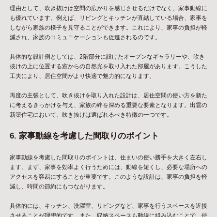
理由として、吹き抜けは空間の広がりを感じさせるだけでなく、家事動線に
も優れています。例えば、リビングとキッチンが直結している場合、家事を
しながら家族の様子を見守ることができます。これにより、家事の負担が軽
減され、家族のコミュニケーションも促進されるのです。
具体的な設計例としては、2階部分に設けたオープンなギャラリーや、吹き
抜けの上に位置する窓からの自然光を取り入れた部屋があります。こうした
工夫により、居住空間がより快適で魅力的になります。
再度の主張として、吹き抜けを取り入れた設計は、居住空間の使い方を新た
に考えるきっかけを与え、家族の絆を深める重要な要素となります。出雲の
新築住宅において、吹き抜けは選ばれるべき特徴の一つです。
6. 家事動線を考慮した間取りのポイント
家事動線を考慮した間取りのポイントは、住まいの使い勝手を大きく左右し
ます。まず、家事を効率よく行うためには、動線を短くし、必要な場所への
アクセスを容易にすることが重要です。このような設計は、家事の負担を軽
減し、時間の節約にもつながります。
具体的には、キッチン、洗濯室、リビングなど、家事を行うスペースを近接
させることが理想的です。また、収納スペースも動線に組み込むことで、使