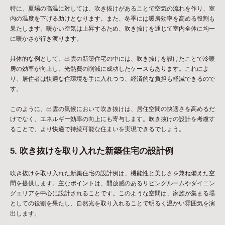
特に、夏場の高温に対しては、吹き抜けがあることで空気の流れを作り、室
内の温度を下げる助けとなります。また、冬季には暖房効率を高める役割も
果たします。暖かい空気は上昇するため、吹き抜けを通じて室内全体に均一
に暖かさが行き渡ります。
具体的な例として、出雲の新築住宅の中には、吹き抜けを設けたことで冷暖
房の効率が向上し、光熱費の削減に成功したケースもあります。これによ
り、居住者は快適な住環境を手に入れつつ、経済的な負担も軽減できるので
す。
このように、出雲の気候において吹き抜けは、居住空間の快適さを高めるだ
けでなく、エネルギー効率の向上にも寄与します。吹き抜けの設計を考慮す
ることで、より快適で持続可能な住まいを実現できるでしょう。
5. 吹き抜けを取り入れた新築住宅の設計例
吹き抜けを取り入れた新築住宅の設計例は、機能性と美しさを兼ね備えた空
間を提供します。主なポイントは、開放感のあるリビングルームやダイニン
グエリアを中心に設計されることです。このような空間は、家族が集まる場
としての役割を果たし、自然光を取り入れることで明るく温かい雰囲気を演
出します。