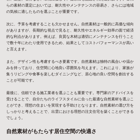
らの素材の選定においては、耐久性やメンテナンスの容易さ、さらには地域
の気候に適したものを選ぶことが重要です。
次に、予算を考慮することも欠かせません。自然素材は一般的に高価な傾向
がありますが、長期的な視点で見ると、耐久性やエネルギー効率の面で経済
的な利点があります。例えば、良質な木材は適切にメンテナンスを行うこと
で数十年にわたり使用できるため、結果としてコストパフォーマンスが高い
と言えます。
また、デザイン性も考慮するべき要素です。自然素材は独特の風合いや温か
みを持っており、住空間に心地良い雰囲気を与えます。これにより、家族が
集うリビングや食事を楽しむダイニングなど、居心地の良い空間を創出する
ことが可能です。
最後に、信頼できる施工業者を選ぶことも重要です。専門家のアドバイスを
受けることで、自分たちのライフスタイルに合った最適な自然素材を選ぶこ
とができ、理想の住まいを実現する手助けとなります。自然素材の選び方を
しっかりと考えることで、出雲における理想の注文住宅を築くことができる
でしょう。
自然素材がもたらす居住空間の快適さ