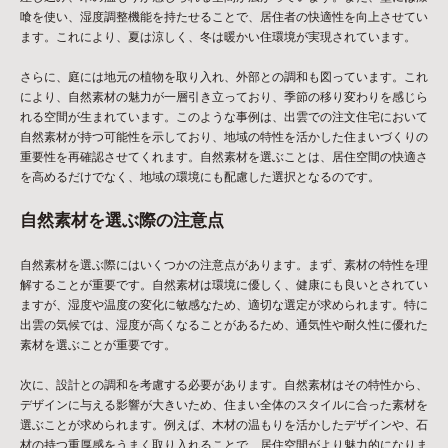
喰を使い、湿度調整機能を持たせることで、居住者の快適性を向上させてい
ます。これにより、夏は涼しく、冬は暖かい住環境が実現されています。
さらに、庭には地元の植物を取り入れ、外部との調和も図っています。これ
により、自然素材の魅力が一層引き立っており、季節の移り変わりを感じら
れる空間が生まれています。このような事例は、出雲での注文住宅において
自然素材が持つ可能性を示しており、地域の特性を活かした住まいづくりの
重要性を再確認させてくれます。自然素材を選ぶことは、居住空間の快適さ
を高めるだけでなく、地域の環境にも配慮した選択となるのです。
自然素材を選ぶ際の注意点
自然素材を選ぶ際にはいくつかの注意点があります。まず、素材の特性を理
解することが重要です。自然素材は環境に優しく、健康にも良いとされてい
ますが、湿度や温度の変化に敏感なため、適切な選定が求められます。特に
出雲の気候では、湿度が高くなることがあるため、通気性や耐久性に優れた
素材を選ぶことが重要です。
次に、設計との調和を考慮する必要があります。自然素材はその特性から、
デザインに与える影響が大きいため、住まい全体のスタイルに合った素材を
選ぶことが求められます。例えば、木材の温もりを活かしたデザインや、石
材の持つ重厚感をうまく取り入れることで、居住空間がより魅力的になりま