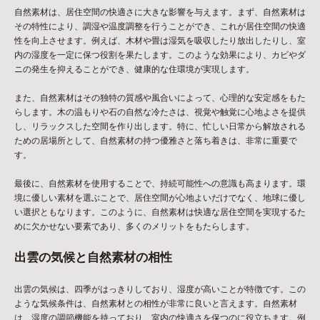
自然素材は、居住空間の快適さに大きな影響を与えます。まず、自然素材は
その特性により、調湿や温度調整を行うことができ、これが居住空間の快適
性を向上させます。例えば、木材や畳は湿気を吸収したり放出したりし、室
内の湿度を一定に保つ役割を果たします。このような効果により、カビやダ
ニの発生を抑えることができ、健康的な住環境が実現します。
また、自然素材はその独特の質感や風合いによって、心理的な安定感をもた
らします。木の温もりや石の自然な冷たさは、視覚や触覚に心地よさを提供
し、リラックスした空間を作り出します。特に、忙しい日常から解放される
ための居場所として、自然素材の持つ優雅さと落ち着きは、非常に重要で
す。
最後に、自然素材を使用することで、持続可能性への意識も高まります。環
境に優しい素材を選ぶことで、居住空間が心地よいだけでなく、地球に優し
い選択ともなります。このように、自然素材は快適な居住空間を実現するた
めに欠かせない要素であり、多くのメリットをもたらします。
出雲の気候と自然素材の相性
出雲の気候は、四季がはっきりしており、湿度が高いことが特徴です。この
ような気候条件は、自然素材との相性が非常に良いと言えます。自然素材
は、湿度の調節機能を持っており、室内の快適さを保つのに役立ちます。例