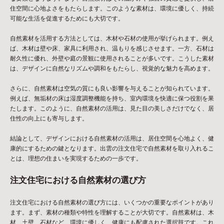
住空間に心地よさをもたらします。このような素材は、環境に優しく、持続
可能な生活を促進するためにも大切です。
自然素材を活用する方法としては、木材や石材の使用が挙げられます。例え
ば、木材は壁や床、家具に利用され、温もりを感じさせます。一方、石材は
耐久性に優れ、外壁や庭の景観に使用されることが多いです。こうした素材
は、デザインに自然なリズムや調和をもたらし、視覚的な魅力を高めます。
さらに、自然素材は空気の質にも良い影響を与えることが知られています。
例えば、無垢材の床は湿度調整機能を持ち、室内環境を快適に保つ役割を果
たします。このように、自然素材の活用は、見た目の美しさだけでなく、居
住性の向上にも寄与します。
結論として、デザインにおける自然素材の活用は、居住空間を心地よく、健
康的にするための鍵となります。出雲の注文住宅で自然素材を取り入れるこ
とは、理想の住まいを実現するための一歩です。
注文住宅における自然素材の選び方
注文住宅における自然素材の選び方には、いくつかの重要なポイントがあり
ます。まず、素材の種類や特性を理解することが大切です。自然素材は、木
材、土壁、石材など、環境に優しく、健康にも配慮された選択肢です。これ