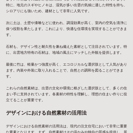
特に、地元のスギやヒノキは、湿気が多い出雲の気候に適した特性を持ち、
シロアリにも強いため、建材として非常に人気です。
次に土は、土壁や漆喰などに使われ、調湿効果が高く、室内の空気を清浄に
保つ役割を果たします。これにより、快適な住環境を実現することができま
す。
石材も、デザイン性と耐久性を兼ね備えた素材として注目されています。特
に、出雲地方特有の石材は、地域の風土にマッチした外観を提供します。
最後に竹は、軽量かつ強度が高く、エコロジカルな選択肢として人気があり
ます。内装や外装に取り入れることで、自然との調和を図ることができま
す。
これらの自然素材は、出雲の文化や環境に根ざした選択肢として、多くの住
まい手に支持されています。各素材の特性を理解し、理想の住まい作りに役
立てることが重要です。
デザインにおける自然素材の活用法
デザインにおける自然素材の活用法は、現代の注文住宅において非常に重要
な要素となります。まず、自然素材はその温かみや独自の質感を提供し、居