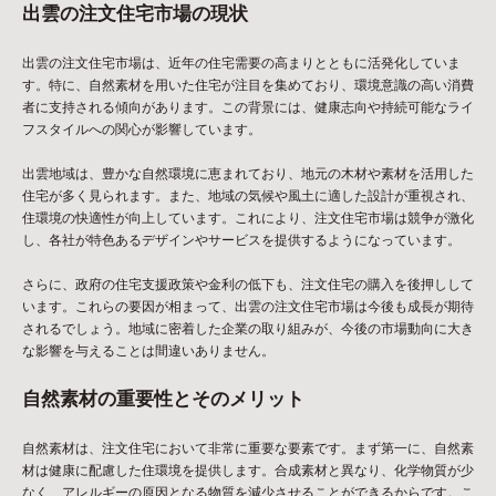
出雲の注文住宅市場の現状
出雲の注文住宅市場は、近年の住宅需要の高まりとともに活発化していま
す。特に、自然素材を用いた住宅が注目を集めており、環境意識の高い消費
者に支持される傾向があります。この背景には、健康志向や持続可能なライ
フスタイルへの関心が影響しています。
出雲地域は、豊かな自然環境に恵まれており、地元の木材や素材を活用した
住宅が多く見られます。また、地域の気候や風土に適した設計が重視され、
住環境の快適性が向上しています。これにより、注文住宅市場は競争が激化
し、各社が特色あるデザインやサービスを提供するようになっています。
さらに、政府の住宅支援政策や金利の低下も、注文住宅の購入を後押しして
います。これらの要因が相まって、出雲の注文住宅市場は今後も成長が期待
されるでしょう。地域に密着した企業の取り組みが、今後の市場動向に大き
な影響を与えることは間違いありません。
自然素材の重要性とそのメリット
自然素材は、注文住宅において非常に重要な要素です。まず第一に、自然素
材は健康に配慮した住環境を提供します。合成素材と異なり、化学物質が少
なく、アレルギーの原因となる物質を減少させることができるからです。こ