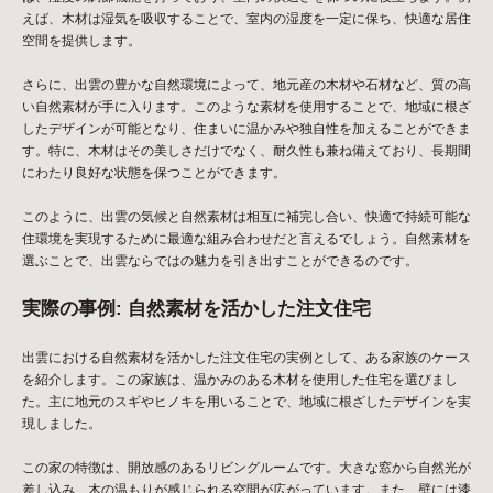
えば、木材は湿気を吸収することで、室内の湿度を一定に保ち、快適な居住
空間を提供します。
さらに、出雲の豊かな自然環境によって、地元産の木材や石材など、質の高
い自然素材が手に入ります。このような素材を使用することで、地域に根ざ
したデザインが可能となり、住まいに温かみや独自性を加えることができま
す。特に、木材はその美しさだけでなく、耐久性も兼ね備えており、長期間
にわたり良好な状態を保つことができます。
このように、出雲の気候と自然素材は相互に補完し合い、快適で持続可能な
住環境を実現するために最適な組み合わせだと言えるでしょう。自然素材を
選ぶことで、出雲ならではの魅力を引き出すことができるのです。
実際の事例: 自然素材を活かした注文住宅
出雲における自然素材を活かした注文住宅の実例として、ある家族のケース
を紹介します。この家族は、温かみのある木材を使用した住宅を選びまし
た。主に地元のスギやヒノキを用いることで、地域に根ざしたデザインを実
現しました。
この家の特徴は、開放感のあるリビングルームです。大きな窓から自然光が
差し込み、木の温もりが感じられる空間が広がっています。また、壁には漆