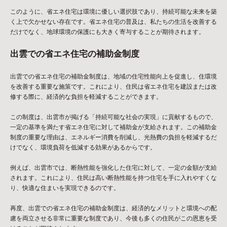
このように、省エネ住宅は環境に優しい選択肢であり、持続可能な未来を築
く上で欠かせない存在です。省エネ住宅の普及は、私たちの生活を改善する
だけでなく、地球環境の保護にも大きく寄与することが期待されます。
出雲での省エネ住宅の補助金制度
出雲での省エネ住宅の補助金制度は、地域の住宅性能向上を促進し、住環境
を改善する重要な施策です。これにより、住民は省エネ住宅を建設または改
修する際に、経済的な負担を軽減することができます。
この制度は、出雲市が掲げる「持続可能な社会の実現」に貢献するもので、
一定の基準を満たす省エネ住宅に対して補助金が支給されます。この補助金
制度の重要な理由は、エネルギー消費を削減し、光熱費の負担を軽減するだ
けでなく、環境負荷を低減する効果があるからです。
例えば、出雲市では、断熱性能を強化した住宅に対して、一定の金額が支給
されます。これにより、住民は高い断熱性能を持つ住宅を手に入れやすくな
り、快適な住まいを実現できるのです。
再度、出雲での省エネ住宅の補助金制度は、経済的なメリットと環境への配
慮を両立させる非常に重要な制度であり、今後も多くの住民がこの恩恵を受