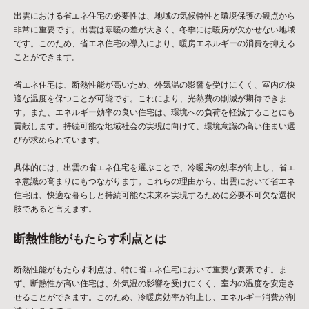
出雲における省エネ住宅の必要性は、地域の気候特性と環境保護の観点から
非常に重要です。出雲は寒暖の差が大きく、冬季には暖房が欠かせない地域
です。このため、省エネ住宅の導入により、暖房エネルギーの消費を抑える
ことができます。
省エネ住宅は、断熱性能が高いため、外気温の影響を受けにくく、室内の快
適な温度を保つことが可能です。これにより、光熱費の削減が期待できま
す。また、エネルギー効率の良い住宅は、環境への負荷を軽減することにも
貢献します。持続可能な地域社会の実現に向けて、環境意識の高い住まい選
びが求められています。
具体的には、出雲の省エネ住宅を選ぶことで、冷暖房の効率が向上し、省エ
ネ意識の高まりにもつながります。これらの理由から、出雲において省エネ
住宅は、快適な暮らしと持続可能な未来を実現するために必要不可欠な選択
肢であると言えます。
断熱性能がもたらす利点とは
断熱性能がもたらす利点は、特に省エネ住宅において重要な要素です。ま
ず、断熱性が高い住宅は、外気温の影響を受けにくく、室内の温度を安定さ
せることができます。このため、冷暖房効率が向上し、エネルギー消費が削