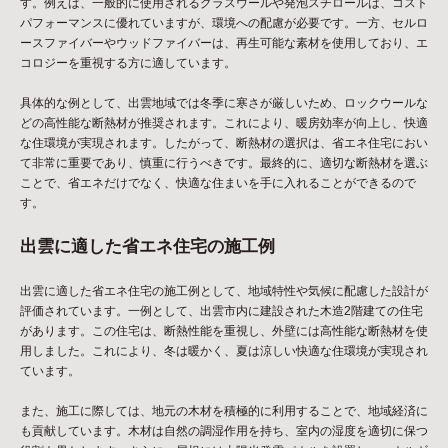
す。例えば、一般的に使用されるグラスウールや発泡スチロールは、コスト
パフォーマンスに優れていますが、環境への配慮が必要です。一方、セルロ
ースファイバーやウッドファイバーは、再生可能な素材を使用しており、エ
コロジーを重視する方に適しています。
具体的な例として、出雲地域では冬季に寒さが厳しいため、ロックウールな
どの高性能な断熱材が推奨されます。これにより、暖房効率が向上し、快適
な住環境が実現されます。したがって、断熱材の選択は、省エネ住宅におい
て非常に重要であり、慎重に行うべきです。最終的に、適切な断熱材を選ぶ
ことで、省エネだけでなく、快適な住まいを手に入れることができるので
す。
出雲に適した省エネ住宅の施工例
出雲に適した省エネ住宅の施工例として、地域特性や気候に配慮した設計が
評価されています。一例として、出雲市内に建設された木造2階建ての住宅
があります。この住宅は、断熱性能を重視し、外壁には高性能な断熱材を使
用しました。これにより、冬は暖かく、夏は涼しい快適な住環境が実現され
ています。
また、施工に際しては、地元の木材を積極的に利用することで、地域経済に
も貢献しています。木材は自然の調湿作用を持ち、室内の湿度を適切に保つ