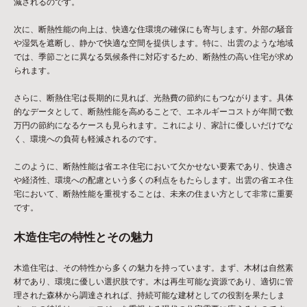
減されるのです。
次に、断熱性能の向上は、快適な住環境の確保にも寄与します。外部の騒音
や湿気を遮断し、静かで快適な空間を提供します。特に、出雲のような地域
では、季節ごとに異なる気候条件に対応するため、断熱性の高い住宅が求め
られます。
さらに、断熱住宅は長期的に見れば、光熱費の節約にもつながります。具体
的なデータとして、断熱性能を高めることで、エネルギーコストが年間で数
万円の節約になるケースも見られます。これにより、家計に優しいだけでな
く、環境への負荷も軽減されるのです。
このように、断熱性能は省エネ住宅において欠かせない要素であり、快適さ
や経済性、環境への配慮という多くの利点をもたらします。出雲の省エネ住
宅において、断熱性能を重視することは、未来の住まい方として非常に重要
です。
木造住宅の特性とその魅力
木造住宅は、その特性から多くの魅力を持っています。まず、木材は自然素
材であり、環境に優しい選択肢です。木は再生可能な資源であり、適切に管
理された森林から調達されれば、持続可能な建材としての役割を果たしま