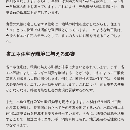
役割も果たします。さらに、屋根には太陽光発電パネルを設置し、エネルギ
ー自給率の向上を図っています。これにより、光熱費が大幅に削減され、環
境負荷の低減にも寄与しています。
出雲の気候に適した省エネ住宅は、地域の特性を生かしながらも、住まう
人々にとって快適で経済的な選択肢となっています。このような施工例は、
今後の省エネ住宅のモデルとして、多くの人々に影響を与えることでしょ
う。
省エネ住宅が環境に与える影響
省エネ住宅は、環境に与える影響が非常に大きいとされています。まず、省
エネ設計によりエネルギー消費を削減することができ、これによって二酸化
炭素の排出量も大幅に減少します。例えば、断熱性の高い住宅では、冷暖房
の必要が減り、エネルギー効率が向上します。これにより、化石燃料の使用
が少なくなり、持続可能な社会の実現に貢献するのです。
また、木造住宅はCO2の吸収効果も期待できます。木材は成長過程で二酸
化炭素を吸収し、長期間にわたってその炭素を固定するため、木造の省エネ
住宅は環境負荷を軽減する要素を持っています。さらに、地域の資源を活用
することで、輸送に伴うエネルギー消費も抑えられ、地元経済の活性化にも
つながります。