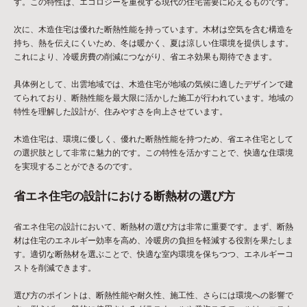
す。この特性は、エコロジーを重視する現代の住宅需要に応えるものです。
次に、木造住宅は優れた断熱性能を持っています。木材は空気を含む構造を
持ち、熱を伝えにくいため、冬は暖かく、夏は涼しい住環境を提供します。
これにより、冷暖房費の削減につながり、省エネ効果も期待できます。
具体例として、出雲地域では、木造住宅が地域の気候に適したデザインで建
てられており、断熱性能を最大限に活かした施工が行われています。地域の
特性を理解した設計が、住みやすさを向上させています。
木造住宅は、環境に優しく、優れた断熱性能を持つため、省エネ住宅として
の選択肢として非常に魅力的です。この特性を活かすことで、快適な住環境
を実現することができるのです。
省エネ住宅の設計における断熱材の選び方
省エネ住宅の設計において、断熱材の選び方は非常に重要です。まず、断熱
材は住宅のエネルギー効率を高め、冷暖房の負担を軽減する役割を果たしま
す。適切な断熱材を選ぶことで、快適な室内環境を保ちつつ、エネルギーコ
ストを削減できます。
選び方のポイントは、断熱性能や耐久性、施工性、さらには環境への影響で