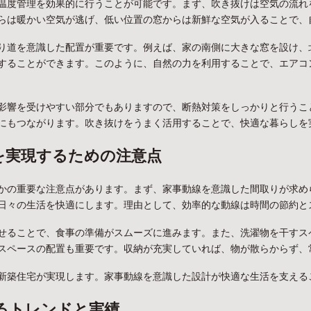
温度管理を効果的に行うことが可能です。まず、吹き抜けは空気の流れ
らは暖かい空気が逃げ、低い位置の窓からは新鮮な空気が入ることで、
り道を意識した配置が重要です。例えば、家の南側に大きな窓を設け、
することができます。このように、自然の力を利用することで、エアコ
影響を受けやすい部分でもありますので、断熱対策をしっかりと行うこ
にもつながります。吹き抜けをうまく活用することで、快適な暮らしを
を実現するための注意点
かの重要な注意点があります。まず、家事動線を意識した間取りが求め
日々の生活を快適にします。理由として、効率的な動線は時間の節約と
せることで、食事の準備がスムーズに進みます。また、洗濯物を干すス
スペースの配置も重要です。収納が充実していれば、物が散らからず、
新築住宅が実現します。家事動線を意識した設計が快適な生活を支える
るトレンドと実績