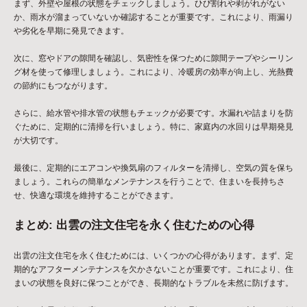
まず、外壁や屋根の状態をチェックしましょう。ひび割れや剥がれがない
か、雨水が溜まっていないか確認することが重要です。これにより、雨漏り
や劣化を早期に発見できます。
次に、窓やドアの隙間を確認し、気密性を保つために隙間テープやシーリン
グ材を使って修理しましょう。これにより、冷暖房の効率が向上し、光熱費
の節約にもつながります。
さらに、給水管や排水管の状態もチェックが必要です。水漏れや詰まりを防
ぐために、定期的に清掃を行いましょう。特に、家庭内の水回りは早期発見
が大切です。
最後に、定期的にエアコンや換気扇のフィルターを清掃し、空気の質を保ち
ましょう。これらの簡単なメンテナンスを行うことで、住まいを長持ちさ
せ、快適な環境を維持することができます。
まとめ: 出雲の注文住宅を永く住むための心得
出雲の注文住宅を永く住むためには、いくつかの心得があります。まず、定
期的なアフターメンテナンスを欠かさないことが重要です。これにより、住
まいの状態を良好に保つことができ、長期的なトラブルを未然に防げます。