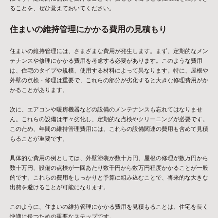
ることを、ぜひ覚えておいてください。
住まいの維持管理にかかる費用の見積もり
住まいの維持管理には、さまざまな費用が発生します。まず、定期的なメン
テナンスや修理にかかる費用を考慮する必要があります。このような費用
は、住宅のタイプや規模、使用する材料によって異なります。特に、屋根や
外壁の点検・修理は重要で、これらの部分が劣化すると大きな修理費用がか
かることがあります。
次に、エアコンや暖房機器などの設備のメンテナンスも忘れてはなりませ
ん。これらの設備は年々劣化し、定期的な点検やクリーニングが必要です。
このため、年間の維持管理費用には、これらの設備関連の費用も含めて見積
もることが重要です。
具体的な費用の例としては、外壁塗装が数十万円、屋根の修理が数万円から
数十万円、設備の点検が一回あたり数千円から数万円程度かかることが一般
的です。これらの費用をしっかりと予算に組み込むことで、将来的な大きな
出費を避けることが可能になります。
このように、住まいの維持管理にかかる費用を見積もることは、住宅を長く
快適に保つための重要なステップです。