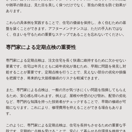
や雑草の除去は、見た目を美しく保つだけでなく、害虫の発生を防ぐ効果が
あります。
これらの具体例を実践することで、住宅の価値を保持し、永く住むための基
盤を築くことができます。アフターメンテナンスは、ただの手入れではな
く、住まいを守るための重要なステップであることを忘れないでください。
専門家による定期点検の重要性
専門家による定期点検は、注文住宅を長く快適に維持するために欠かせない
要素です。住宅は年月とともに経年劣化が進むため、早期に問題を発見し対
処することが重要です。定期点検を行うことで、見えない部分の劣化や損傷
を把握でき、将来的な大規模修繕のリスクを軽減できます。
また、専門家による点検は、一般の方が気づきにくい問題を指摘してもらえ
るため、安心感も得られます。例えば、屋根や外壁のひび割れ、配管の劣化
など、専門的な知識を持った技術者がチェックすることで、早期の修繕が可
能になります。これにより、修理費用を抑えることができる場合もありま
す。
このように、専門家による定期点検は、住宅を長持ちさせるための重要な手
段です。定期的に点検を受けることで、安心して暮らせる住環境を維持でき