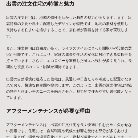
出雲の注文住宅の特徴と魅力
出雲の注文住宅は、地域の特性を活かした独自の魅力があります。まず、出
雲特有の文化や風土に配慮したデザインが特徴です。地元の素材を使用し、
長持ちする住まいを追求することで、居住者が愛着を持てる家が実現しま
す。
また、注文住宅は自由度が高く、ライフスタイルに合った間取りや設備の選
択が可能です。これにより、家族の成長や生活の変化に対応できる柔軟性を
持っています。さらに、エコロジーを重視した省エネ設計が多く見られ、長
期的な視点でのコスト削減が期待できます。
出雲の自然環境に適応した住宅は、風通しや日当たりを考慮した配置がなさ
れており、快適な住空間を提供します。このように、出雲の注文住宅は地域
の特性と住まい手のニーズを融合させた、魅力的で住みやすい選択肢となっ
ています。
アフターメンテナンスが必要な理由
アフターメンテナンスは、出雲の注文住宅を長く快適に住むために欠かせな
い要素です。住宅には、自然環境や気候の影響を受ける部分が多くありま
す。例えば、湿気や温度変化によって、建材が劣化することがあります。こ