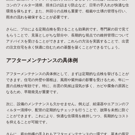
コンのフィルター清掃、排水口の詰まり防止など、日常の手入れが快適な住
環境を保ちます。また、外回りの点検も重要で、植栽や土壌の管理を行い、
雨水の流れを確保することが必要です。
さらに、プロによる定期点検を受けることも効果的です。専門家の目で見て
もらうことで、見落としがちな部分や、長期的な視点での維持管理について
アドバイスを受けることができます。これらの方法を実践することで、出雲
の注文住宅を永く快適に住むための基盤を築くことができるでしょう。
アフターメンテナンスの具体例
アフターメンテナンスの具体例として、まずは定期的な点検を挙げることが
できます。住宅の外壁や屋根は、風雨や紫外線の影響を受けるため、年に一
度の点検が有効です。特に、出雲の気候は湿気が多く、カビや腐食の原因と
なるため、早期発見が重要です。
次に、設備のメンテナンスも欠かせません。例えば、給湯器やエアコンのフ
ィルター清掃や、配管の定期的なチェックを行うことで、故障を未然に防ぐ
ことができます。これにより、快適な住環境を維持しつつ、長期的なコスト
を抑えることが可能です。
さらに、庭や外構の手入れもアフターメンテナンスの一環です。草木の剪定