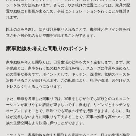
シーを保つ方法もあります。さらに、吹き抜けの位置によっては、家具の配
置や動線にも影響が出るため、事前にシミュレーションを行うことが推奨さ
れます。
以上の点を考慮し、吹き抜けを取り入れることで、機能性とデザイン性を両
立させた居心地の良い空間を実現することができます。
家事動線を考えた間取りのポイント
家事動線を考えた間取りは、日常生活の効率を大きく左右します。まず、家
事動線とは、家事を行う際の動きの流れを指し、スムーズに作業を進めるた
めの重要な要素です。ポイントとして、キッチン、洗濯室、収納スペースを
近接させることが挙げられます。この配置により、料理や洗濯、片付けがス
トレスなく行えるようになります。
また、動線を考慮した間取りでは、家事をしながらでも家族とのコミュニケ
ーションが取りやすい設計が望ましいです。例えば、リビングとキッチンを
オープンにすることで、料理中でも家族の様子を把握できます。さらに、動
線が交差しないように間取りを工夫することで、家事の効率を高めつつ、家
族の生活空間をより快適に保つことができます。
このように、家事動線を考えた間取りを意識することで、日々の生活が格段