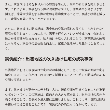
また、吹き抜けは光を取り入れる役割も果たし、屋内の明るさを向上させま
す。これにより、家事を行う際の視認性が向上し、作業効率が高まります。
例えば、掃除や洗濯をする際の動線を最適化することで、余計な移動を減ら
し、時間を有効に使うことができます。
さらに、吹き抜けの開放感は、家全体の空気の流れを良くし、さわやかな住
環境を提供します。これにより、家事を行うストレスが軽減され、心地よく
過ごせる空間が生まれます。吹き抜けを取り入れることで、家事動線の改善
はもちろん、家全体の居住性も向上し、家族の生活がより豊かになるでしょ
う。
実例紹介：出雲地区の吹き抜け住宅の成功事例
出雲地区における吹き抜け住宅の成功事例として、あるご家族の新築住宅を
紹介します。この住宅は、吹き抜けを採用することで、明るく開放感のある
空間を実現しました。
まず、吹き抜けが家全体に光を取り入れ、居住空間が明るくなることが重要
なポイントです。この家族は、南向きの大きな窓を設け、吹き抜けの天井を
高くすることで、自然光を最大限に活用しました。これにより、昼間は照明
を使わずに過ごせることができ、電気代の節約にもつながっています。