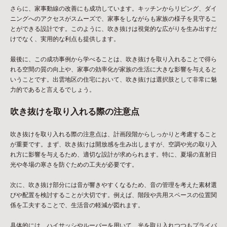
さらに、家事動線の改善にも成功しています。キッチンからリビング、ダイ
ニングへのアクセスがスムーズで、家事をしながらも家族の様子を見守るこ
とができる設計です。このように、吹き抜けは視覚的な広がりを生み出すだ
けでなく、実用的な利点も提供します。
最後に、この成功事例から学べることは、吹き抜けを取り入れることで得ら
れる空間の質の向上や、家事の効率化が家族の生活に大きな影響を与えると
いうことです。出雲地区の住宅において、吹き抜けは選択肢として非常に魅
力的であると言えるでしょう。
吹き抜けを取り入れる際の注意点
吹き抜けを取り入れる際の注意点は、計画段階からしっかりと考慮すること
が重要です。まず、吹き抜けは開放感を生み出しますが、空調や光の取り入
れ方に影響を与えるため、適切な設計が求められます。特に、夏場の直射日
光や冬場の寒さを防ぐための工夫が必要です。
次に、吹き抜け部分には音が響きやすくなるため、音の管理を考えた素材選
びや配置を検討することが大切です。例えば、階段や共用スペースの位置関
係を工夫することで、生活音の軽減が図れます。
具体的には、ハイサッシやルーバーを用いて、光を取り入れつつもプライバ