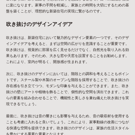
に楽になります。家事の手間を軽減し、家族との時間を大切にするための基
盤を築くことが、理想的な新築住宅の実現に繋がるのです。
吹き抜けのデザインアイデア
吹き抜けは、新築住宅において魅力的なデザイン要素の一つです。そのデザ
インアイデアを考えると、まずは空間の広がりを意識することが重要です。
吹き抜けは、視覚的に部屋を広く見せるだけでなく、自然光を取り入れる効
果もあります。そのため、大きな窓や天窓を設置することをお勧めします。
これにより、室内が明るく、開放感が生まれます。
次に、吹き抜けのデザインにおいては、階段との調和を考えることもポイン
トです。スチール製や木製のオープンな階段を採用することで、吹き抜けの
存在感を引き立てつつ、モダンな印象を与えることができます。また、吹き
抜けの壁にアートや植物を飾ることで、個性的な空間を演出できます。これ
らの要素を組み合わせることで、機能性と美しさを兼ね備えた吹き抜けを実
現できるでしょう。
最後に、吹き抜けは音の響きにも影響を与えるため、音の吸収材を使用する
ことも考慮に入れると良いでしょう。これにより、家事動線の改善につなが
る快適な空間を提供できます。吹き抜けのデザインは、家族の生活スタイル
を豊かにする重要な要素となります。