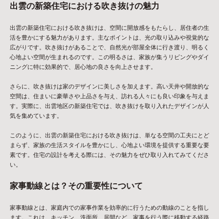
出雲の新築住宅における吹き抜けの魅力
出雲の新築住宅における吹き抜けは、空間に開放感をもたらし、居住者の生
活を豊かにする魅力があります。主なポイントは、光の取り込みや視覚的な
広がりです。吹き抜けがあることで、自然光が部屋全体に行き渡り、明るく
心地よい空間が生まれるのです。この明るさは、家族が集うリビングやダイ
ニングに特に効果的で、居心地の良さを向上させます。
さらに、吹き抜けは家のデザインに美しさを加えます。高い天井や開放的な
空間は、住まいに豪華さや上品さを与え、訪れる人々にも良い印象を与えま
す。実際に、出雲地区の新築住宅では、吹き抜けを取り入れたデザインが人
気を集めています。
このように、出雲の新築住宅における吹き抜けは、単なる空間の工夫にとど
まらず、家族の生活スタイルを豊かにし、心地よい環境を提供する重要な要
素です。住宅の設計を考える際には、その魅力をぜひ取り入れてみてくださ
い。
家事動線とは？その重要性について
家事動線とは、家庭内での家事作業を効率的に行うための動線のことを指し
ます。これは、キッチン、洗面所、居間など、家事を行う際に移動する経路