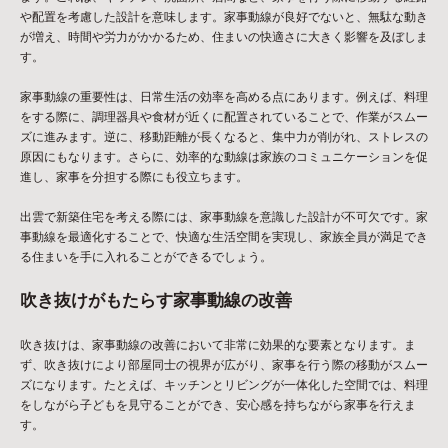
や配置を考慮した設計を意味します。家事動線が良好でないと、無駄な動き
が増え、時間や労力がかかるため、住まいの快適さに大きく影響を及ぼしま
す。
家事動線の重要性は、日常生活の効率を高める点にあります。例えば、料理
をする際に、調理器具や食材が近くに配置されていることで、作業がスムー
ズに進みます。逆に、移動距離が長くなると、集中力が削がれ、ストレスの
原因にもなります。さらに、効率的な動線は家族のコミュニケーションを促
進し、家事を分担する際にも役立ちます。
出雲で新築住宅を考える際には、家事動線を意識した設計が不可欠です。家
事動線を最適化することで、快適な生活空間を実現し、家族全員が満足でき
る住まいを手に入れることができるでしょう。
吹き抜けがもたらす家事動線の改善
吹き抜けは、家事動線の改善において非常に効果的な要素となります。ま
ず、吹き抜けにより部屋同士の視界が広がり、家事を行う際の移動がスムー
ズになります。たとえば、キッチンとリビングが一体化した空間では、料理
をしながら子どもを見守ることができ、安心感を持ちながら家事を行えま
す。