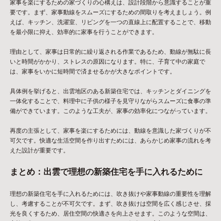
家事を楽にするための家づくりの心構えは、設計段階から意識することが重
要です。まず、家事動線をスムーズにするための間取りを考えましょう。例
えば、キッチン、洗濯室、リビングを一つの直線上に配置することで、移動
を最小限に抑え、効率的に家事を行うことができます。
理由として、家事は日常的に繰り返される作業であるため、動線が無駄に長
いと時間がかかり、ストレスの原因になります。特に、子育て中の家庭で
は、家事をいかに短時間で済ませるかが大きなポイントです。
具体例を挙げると、出雲地区のある新築住宅では、キッチンとダイニングを
一体化することで、料理中に子供の様子を見守りながらスムーズに食事の準
備ができています。このような工夫が、家事の効率化につながっています。
再度の主張として、家事を楽にするためには、動線を意識した家づくりが不
可欠です。快適な生活空間を作り出すためには、あらかじめ家事の流れを考
えた設計が重要です。
まとめ：出雲で理想の新築住宅を手に入れるために
理想の新築住宅を手に入れるためには、吹き抜けや家事動線の重要性を理解
し、考慮することが不可欠です。まず、吹き抜けは空間を広く感じさせ、採
光を良くするため、居住空間の快適さを向上させます。このような空間は、