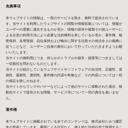
免責事項
本ウェブサイトの情報は、一部のサービスを除き、無料で提供されていま
す。当サイトを利用したウェブサイトの閲覧や情報収集については、情報が
ユーザーの需要に適合するものか否か、情報の保存や複製その他ユーザーに
よる任意の利用方法により必要な法的権利を有しているか否か、著作権、秘
密保持、名誉毀損、品位保持および輸出に関する法規その他法令上の義務に
従うことなど、ユーザーご自身の責任において行っていただきますようお願
いいたします。
当サイトの御利用につき、何らかのトラブルや損失・損害等につきましては
一切責任を問わないものとします。
当サイトが紹介しているウェブサイトやソフトウェアの合法性、正確性、道
徳性、最新性、適切性、著作権の許諾や有無など、その内容については一切
の保証を致しかねます。
当サイトからリンクやバナーなどによって他のサイトに移動された場合、移
動先サイトで提供される情報、サービス等について一切の責任を負いませ
ん。
著作権
本ウェブサイトに掲載されている全てのコンテンツは、株式会社たみつ建匠
舎が所有しています。書面による許可なく、個人的な目的以外で使用するこ