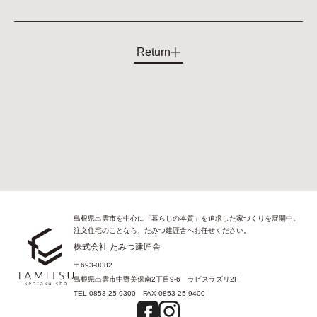
Return
島根県出雲市を中心に「暮らしの本質」を追求した家づくりを展開中。
注文住宅のことなら、たみつ建匠舎へお任せください。
株式会社 たみつ建匠舎
〒693-0082
島根県出雲市中野美保南2丁目9-6 ラピスラズリ2F
TEL
0853-25-9300
FAX
0853-25-9400