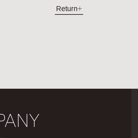
Return
PANY