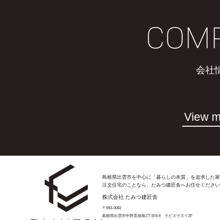
COM
会社
View m
島根県出雲市を中心に「暮らしの本質」を追求した家
注文住宅のことなら、たみつ建匠舎へお任せください
株式会社 たみつ建匠舎
〒693-0082
島根県出雲市中野美保南2丁目9-6 ラピスラズリ2F