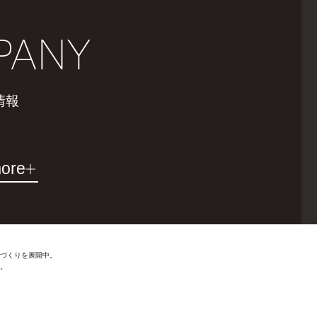
PANY
情報
ore
づくりを展開中。
。