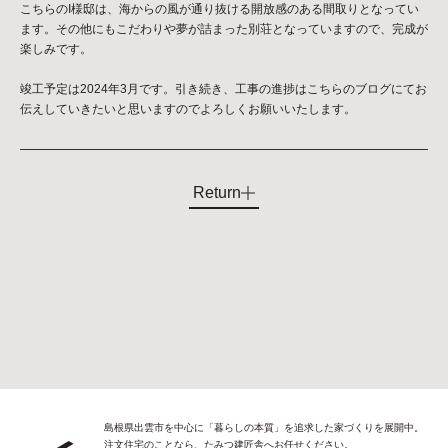
こちらのI様邸は、海からの風が通り抜ける開放感のある間取りとなってい
ます。その他にもこだわりや夢が詰まった別荘となっていますので、完成が
楽しみです。
竣工予定は2024年3月です。引き続き、工事の進捗はこちらのブログにてお
伝えしていきたいと思いますのでよろしくお願いいたします。
Return
島根県出雲市を中心に「暮らしの本質」を追求した家づくりを展開中。
注文住宅のことなら、たみつ建匠舎へお任せください。