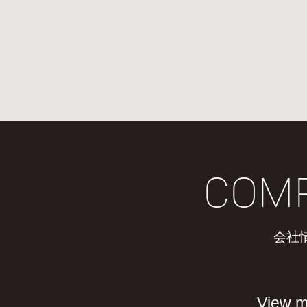
COM
会社
View m