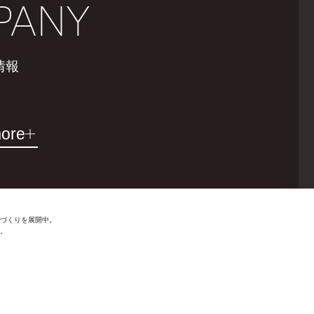
PANY
情報
ore
づくりを展開中。
。