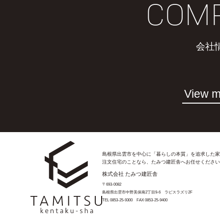
COM
会社
View m
島根県出雲市を中心に「暮らしの本質」を追求した家
注文住宅のことなら、たみつ建匠舎へお任せください
株式会社 たみつ建匠舎
〒693-0082
島根県出雲市中野美保南2丁目9-6 ラピスラズリ2F
TEL
0853-25-9300
FAX
0853-25-9400